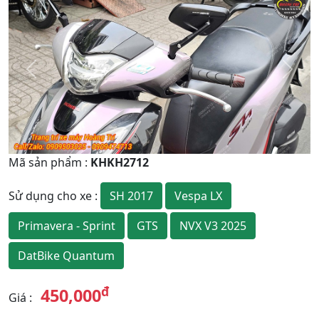
Quay
Tiếp
Lại
theo
Mã sản phẩm
:
KHKH2712
SH 2017
Vespa LX
Sử dụng cho xe
:
Primavera - Sprint
GTS
NVX V3 2025
DatBike Quantum
đ
450,000
Giá
: