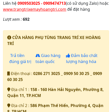
Liên hệ
0909503025 - 0909474713
(có sử dụng Zalo) hoặc
www.trangtrixemayhoangtri.com
để đặt hàng
Lượt xem :
692
CỬA HÀNG PHỤ TÙNG TRANG TRÍ XE HOÀNG
TRÍ
Trả tiền
Giao hàng
Đảm bảo chất
đúng giá trị
toàn quốc
lượng hàng hóa
Điện thoại :
0286 271 3025 _ 0909 50 30 25 _ 0909
60 30 25
Địa chỉ 1 :
158 - 160 Hàn Hải Nguyên, Phường 8,
Quận 11, TP.HCM
Địa chỉ 2 :
586 Phạm Thế Hiển, Phường 4, Quận
8, TP.HCM