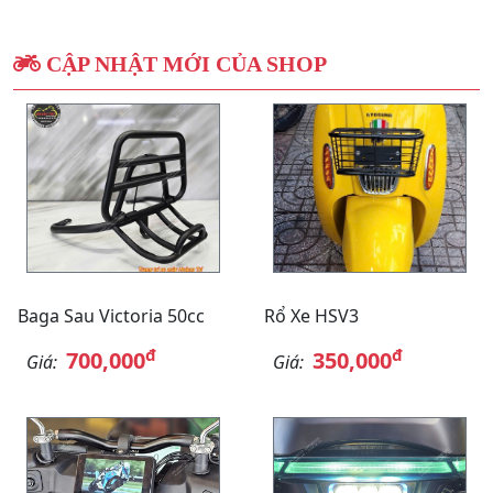
CẬP NHẬT MỚI CỦA SHOP
Baga Sau Victoria 50cc
Rổ Xe HSV3
đ
đ
700,000
350,000
Giá:
Giá: