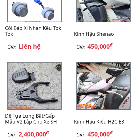
Còi Báo Xi Nhan Kêu Tok
Tok
Kính Hậu Shenao
đ
Liên hệ
450,000
Giá:
Giá:
Đế Tựa Lưng Bật/gấp
Mẫu V2 Lắp Cho Xe SH
Kính Hậu Kiểu H2C E3
đ
đ
2,400,000
450,000
Giá:
Giá: