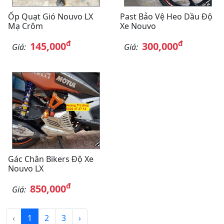
Ốp Quạt Gió Nouvo LX
Past Bảo Vệ Heo Dầu Độ
Mạ Crôm
Xe Nouvo
đ
đ
145,000
300,000
Giá:
Giá:
Gác Chân Bikers Độ Xe
Nouvo LX
đ
850,000
Giá:
‹
1
2
3
›