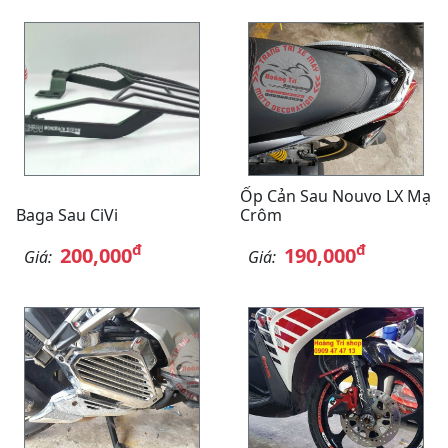
Ốp Cản Sau Nouvo LX Mạ
Baga Sau CiVi
Crôm
đ
đ
200,000
190,000
Giá:
Giá: