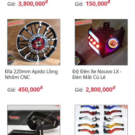
đ
đ
3,800,000
150,000
Giá:
Giá:
Đĩa 220mm Apido Lồng
Độ Đèn Xe Nouvo LX -
Nhôm CNC
Đèn Mắt Cú Lé
đ
đ
450,000
2,800,000
Giá:
Giá: