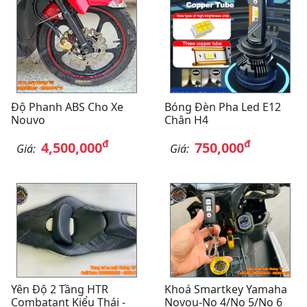
Độ Phanh ABS Cho Xe
Bóng Đèn Pha Led E12
Nouvo
Chân H4
đ
đ
4,500,000
750,000
Giá:
Giá:
Yên Độ 2 Tầng HTR
Khoá Smartkey Yamaha
Combatant Kiểu Thái -
Novou-No 4/No 5/No 6