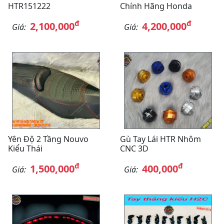
HTR151222
Chính Hãng Honda
đ
đ
2,100,000
4,200,000
Giá:
Giá:
Yên Độ 2 Tầng Nouvo
Gù Tay Lái HTR Nhôm
Kiểu Thái
CNC 3D
đ
đ
1,500,000
400,000
Giá:
Giá: