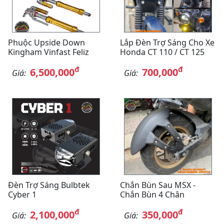
Phuộc Upside Down
Lắp Đèn Trợ Sáng Cho Xe
Kingham Vinfast Feliz
Honda CT 110 / CT 125
đ
đ
6,500,000
700,000
Giá:
Giá:
Đèn Trợ Sáng Bulbtek
Chắn Bùn Sau MSX -
Cyber 1
Chắn Bùn 4 Chân
đ
đ
2,100,000
350,000
Giá:
Giá: