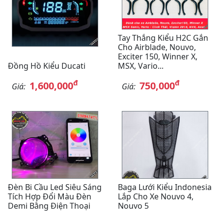
Tay Thắng Kiểu H2C Gắn
Cho Airblade, Nouvo,
Exciter 150, Winner X,
Đồng Hồ Kiểu Ducati
MSX, Vario...
đ
đ
1,600,000
750,000
Giá:
Giá:
Đèn Bi Cầu Led Siêu Sáng
Baga Lưới Kiểu Indonesia
Tích Hợp Đổi Màu Đèn
Lắp Cho Xe Nouvo 4,
Demi Bằng Điện Thoại
Nouvo 5