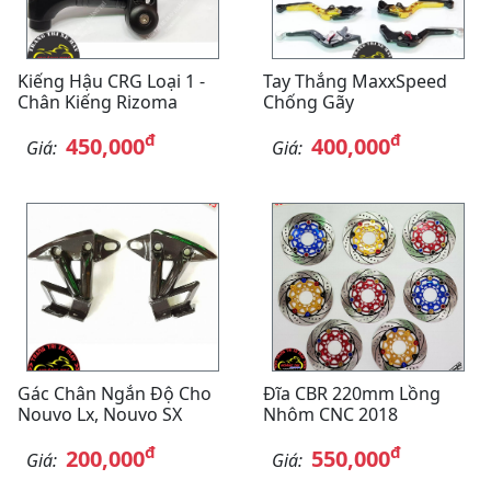
Kiếng Hậu CRG Loại 1 -
Tay Thắng MaxxSpeed
Chân Kiếng Rizoma
Chống Gãy
đ
đ
450,000
400,000
Giá:
Giá:
Gác Chân Ngắn Độ Cho
Đĩa CBR 220mm Lồng
Nouvo Lx, Nouvo SX
Nhôm CNC 2018
đ
đ
200,000
550,000
Giá:
Giá: