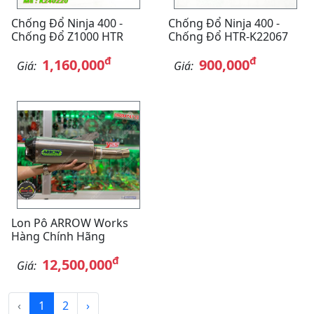
Chống Đổ Ninja 400 -
Chống Đổ Ninja 400 -
Chống Đổ Z1000 HTR
Chống Đổ HTR-K22067
đ
đ
1,160,000
900,000
Giá:
Giá:
Lon Pô ARROW Works
Hàng Chính Hãng
đ
12,500,000
Giá:
‹
1
2
›