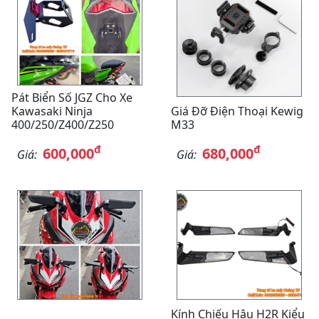
Pát Biển Số JGZ Cho Xe
Kawasaki Ninja
Giá Đỡ Điện Thoại Kewig
400/250/Z400/Z250
M33
đ
đ
600,000
680,000
Giá:
Giá:
Kính Chiếu Hậu H2R Kiểu