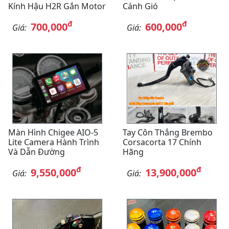
Kính Hậu H2R Gắn Motor
Cánh Gió
đ
đ
700,000
600,000
Giá:
Giá:
Màn Hình Chigee AIO-5
Tay Côn Thắng Brembo
Lite Camera Hành Trình
Corsacorta 17 Chính
Và Dẫn Đường
Hãng
đ
đ
9,550,000
13,900,000
Giá:
Giá: