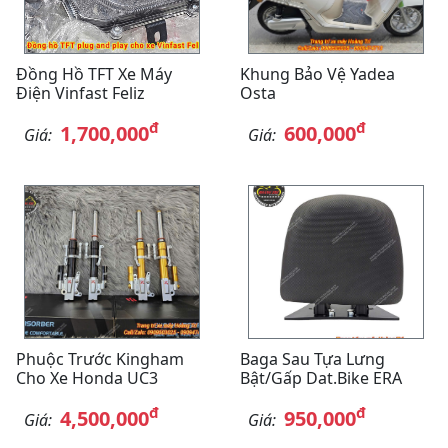
Đồng Hồ TFT Xe Máy
Khung Bảo Vệ Yadea
Điện Vinfast Feliz
Osta
đ
đ
1,700,000
600,000
Giá:
Giá:
Phuộc Trước Kingham
Baga Sau Tựa Lưng
Cho Xe Honda UC3
Bật/gấp Dat.bike ERA
đ
đ
4,500,000
950,000
Giá:
Giá: