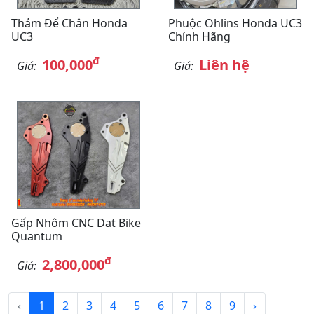
Thảm Để Chân Honda
Phuộc Ohlins Honda UC3
UC3
Chính Hãng
đ
100,000
Liên hệ
Giá:
Giá:
Gấp Nhôm CNC Dat Bike
Quantum
đ
2,800,000
Giá:
‹
1
2
3
4
5
6
7
8
9
›