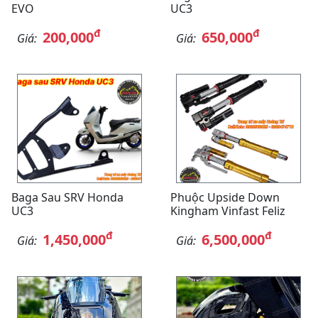
EVO
UC3
đ
đ
200,000
650,000
Giá:
Giá:
Baga Sau SRV Honda
Phuộc Upside Down
UC3
Kingham Vinfast Feliz
đ
đ
1,450,000
6,500,000
Giá:
Giá: