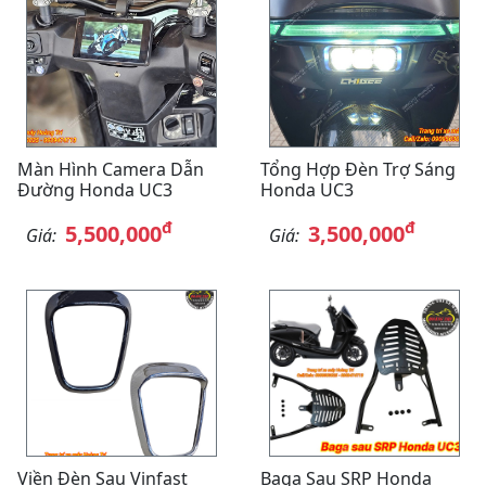
Màn Hình Camera Dẫn
Tổng Hợp Đèn Trợ Sáng
Đường Honda UC3
Honda UC3
đ
đ
5,500,000
3,500,000
Giá:
Giá:
Viền Đèn Sau Vinfast
Baga Sau SRP Honda