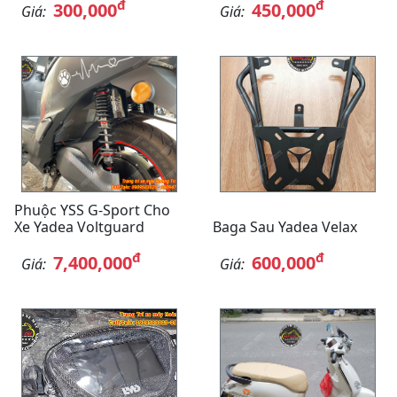
đ
đ
300,000
450,000
Giá:
Giá:
Phuộc YSS G-Sport Cho
Xe Yadea Voltguard
Baga Sau Yadea Velax
đ
đ
7,400,000
600,000
Giá:
Giá: