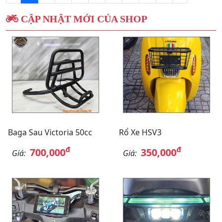
CẬP NHẬT MỚI CỦA SHOP
Baga Sau Victoria 50cc
Rổ Xe HSV3
đ
đ
700,000
350,000
Giá:
Giá: