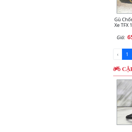
Gù Chốn
Xe TFX 
6
Giá:
‹
1
CẬP