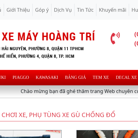
ủ
Giới Thiệu
Góp ý
Dịch Vụ
Tin Tức
Khuyến mãi
Hư
(
(
UKI
PIAGGO
KAWASAKI
BẢNG GIÁ
TEM XE
DECAL XE
Chào mừng bạn đã ghé thăm trang Web chuyên cung cấp và 
 CHƠI XE, PHỤ TÙNG XE GÙ CHỐNG ĐỔ