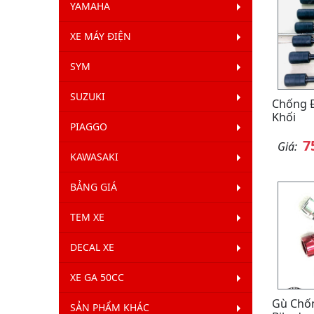
YAMAHA
XE MÁY ĐIỆN
SYM
SUZUKI
Chống 
Khối
PIAGGO
7
Giá:
KAWASAKI
BẢNG GIÁ
TEM XE
DECAL XE
XE GA 50CC
Gù Chố
SẢN PHẨM KHÁC