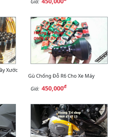
450,000
Giá:
ầy Xước
Gù Chống Đỗ R6 Cho Xe Máy
đ
450,000
Giá: