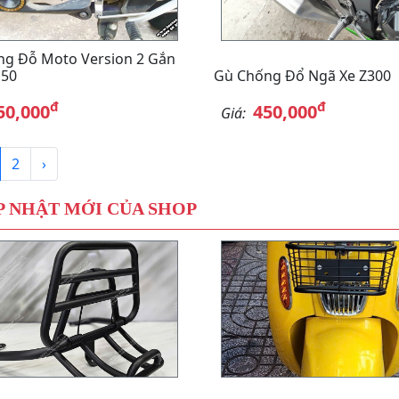
g Đỗ Moto Version 2 Gắn
150
Gù Chống Đổ Ngã Xe Z300
đ
đ
50,000
450,000
Giá:
2
›
 NHẬT MỚI CỦA SHOP