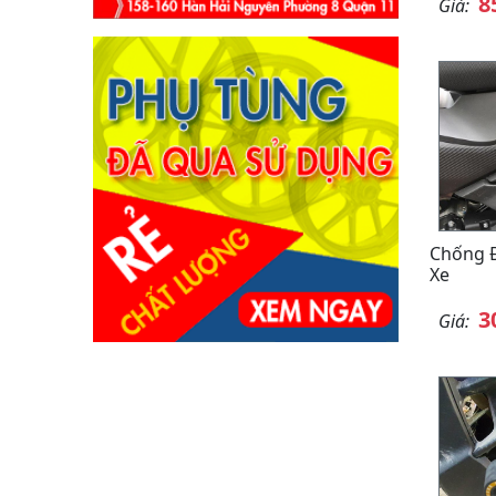
8
Giá:
Chống Đ
Xe
3
Giá: