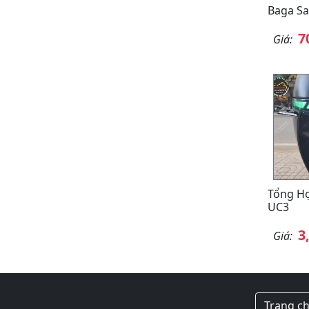
Baga Sa
7
Giá:
Tổng H
UC3
3
Giá:
Trang c