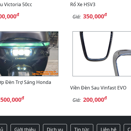
u Victoria 50cc
Rổ Xe HSV3
đ
đ
00,000
350,000
Giá:
ợp Đèn Trợ Sáng Honda
Viền Đèn Sau Vinfast EVO
đ
đ
,500,000
200,000
Giá:
hủ
Giới thiệu
Dịch vụ
Tin tức
Liên hệ
C