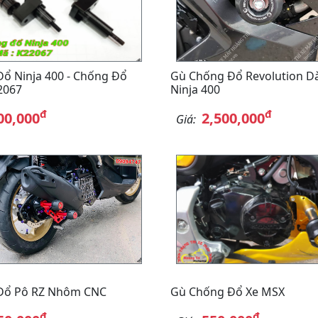
ổ Ninja 400 - Chống Đổ
Gù Chống Đổ Revolution D
2067
Ninja 400
đ
đ
00,000
2,500,000
Giá:
Đổ Pô RZ Nhôm CNC
Gù Chống Đổ Xe MSX
đ
đ