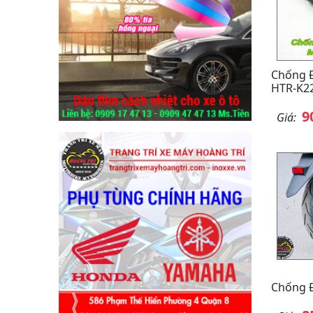
Chống Đ
HTR-K2
9
Giá:
Chống 