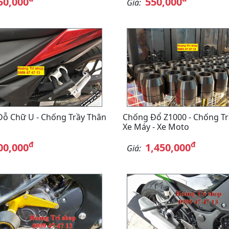
50,000
550,000
Giá:
ỗ Chữ U - Chống Trầy Thân
Chống Đổ Z1000 - Chống Tr
Xe Máy - Xe Moto
đ
đ
00,000
1,450,000
Giá: