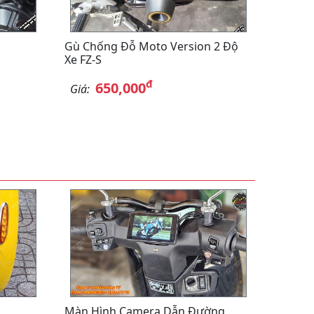
Gù Chống Đỗ Moto Version 2 Độ
Xe FZ-S
đ
650,000
Giá:
Màn Hình Camera Dẫn Đường