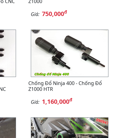
Đổ CNC
Z1000
đ
750,000
Giá:
Chống Đổ Ninja 400 - Chống Đổ
CNC
Z1000 HTR
đ
1,160,000
Giá: