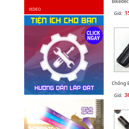
Bikede
VIDEO
1
Giá:
Chống 
3
Giá: