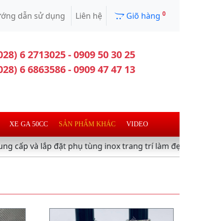
0
ớng dẫn sử dụng
Liên hệ
Giõ hàng
028) 6 2713025 - 0909 50 30 25
028) 6 6863586 - 0909 47 47 13
XE GA 50CC
SẢN PHẨM KHÁC
VIDEO
lắp đặt phụ tùng inox trang trí làm đẹp xe máy ,xe tay ga 