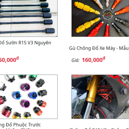
Đổ Sườn R15 V3 Nguyên
Gù Chống Đổ Xe Máy - Mẫu
đ
đ
50,000
160,000
Giá:
ng Đổ Phuộc Trước