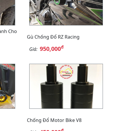
ành Cho
Gù Chống Đổ RZ Racing
đ
950,000
Giá:
Chống Đổ Motor Bike V8
đ