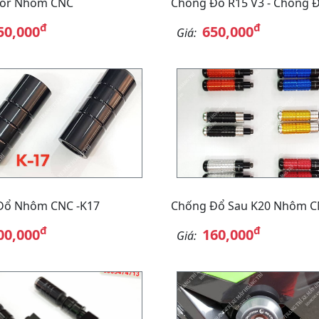
cor Nhôm CNC
Chống Đổ R15 V3 - Chống 
đ
đ
50,000
650,000
Giá:
Đổ Nhôm CNC -K17
Chống Đổ Sau K20 Nhôm 
đ
đ
00,000
160,000
Giá: