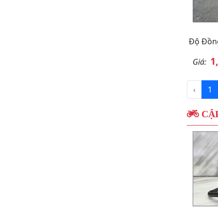
Độ Đồn
1
Giá:
‹
1
CẬP