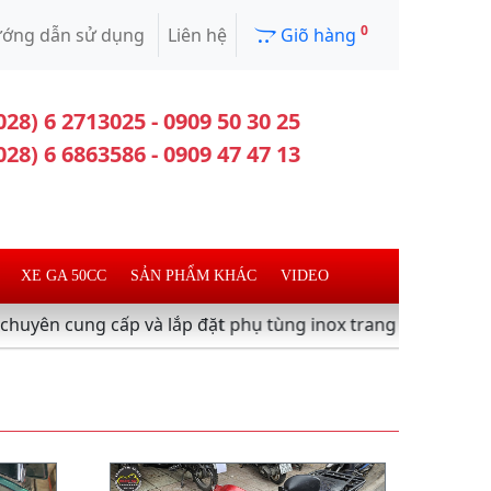
0
ớng dẫn sử dụng
Liên hệ
Giõ hàng
028) 6 2713025 - 0909 50 30 25
028) 6 6863586 - 0909 47 47 13
XE GA 50CC
SẢN PHẨM KHÁC
VIDEO
g cấp và lắp đặt phụ tùng inox trang trí làm đẹp xe máy ,