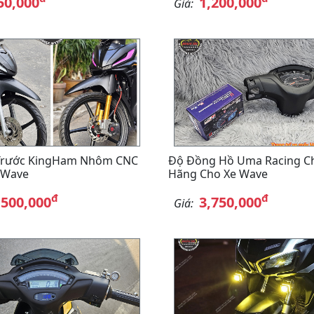
50,000
1,200,000
Giá:
Trước KingHam Nhôm CNC
Độ Đồng Hồ Uma Racing C
 Wave
Hãng Cho Xe Wave
đ
đ
,500,000
3,750,000
Giá: