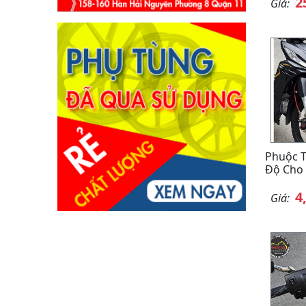
2
Giá:
Phuộc 
Độ Cho
4
Giá: