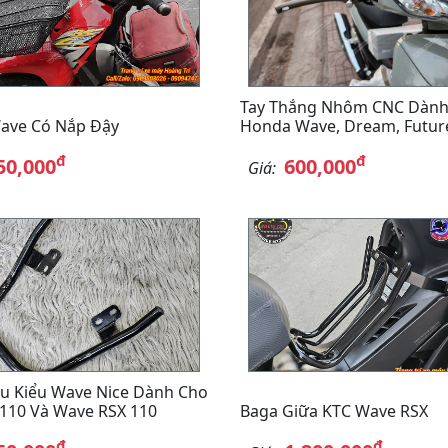
Tay Thắng Nhôm CNC Dành
ave Có Nắp Đậy
Honda Wave, Dream, Futur
đ
đ
50,000
600,000
Giá:
u Kiểu Wave Nice Dành Cho
110 Và Wave RSX 110
Baga Giữa KTC Wave RSX
đ
đ