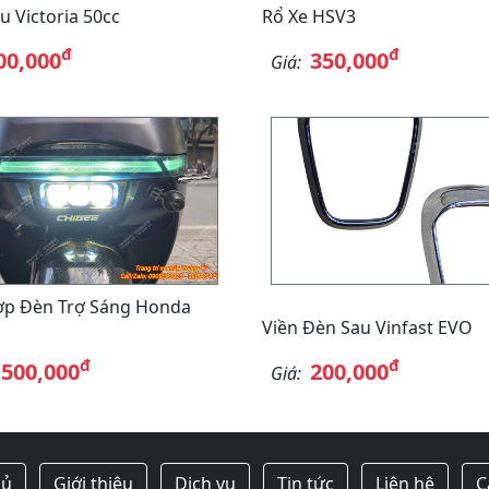
u Victoria 50cc
Rổ Xe HSV3
đ
đ
00,000
350,000
Giá:
ợp Đèn Trợ Sáng Honda
Viền Đèn Sau Vinfast EVO
đ
đ
,500,000
200,000
Giá:
hủ
Giới thiệu
Dịch vụ
Tin tức
Liên hệ
C