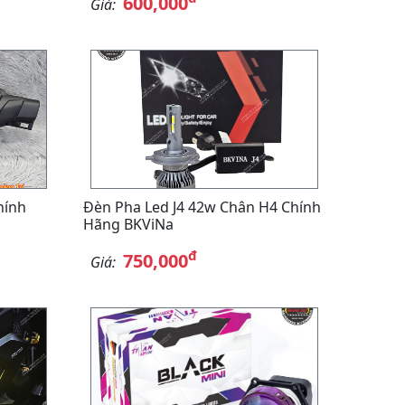
600,000
Giá:
hính
Đèn Pha Led J4 42w Chân H4 Chính
Hãng BKViNa
đ
750,000
Giá: