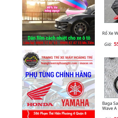
Rổ Xe W
5
Giá:
Baga Sa
Wave A 