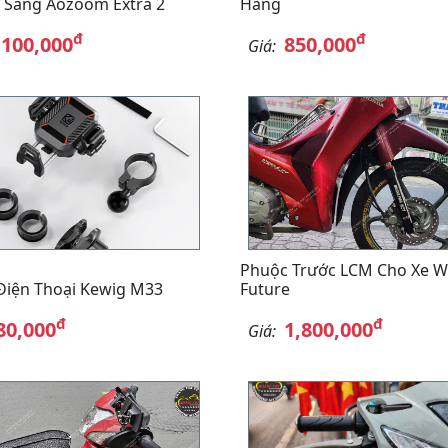
 Sáng Aozoom Extra 2
Hãng
đ
đ
,100,000
850,000
Giá:
Phuộc Trước LCM Cho Xe W
Điện Thoại Kewig M33
Future
đ
đ
80,000
1,800,000
Giá: