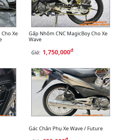
 Cho Xe
Gấp Nhôm CNC MagicBoy Cho Xe
e
Wave
đ
1,750,000
Giá:
Gác Chân Phụ Xe Wave / Future
đ