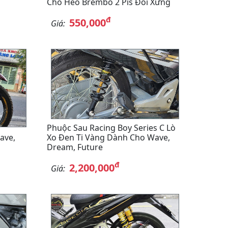
Cho Heo Brembo 2 Pis Đối Xứng
đ
550,000
Giá:
Phuộc Sau Racing Boy Series C Lò
ave,
Xo Đen Ti Vàng Dành Cho Wave,
Dream, Future
đ
2,200,000
Giá: