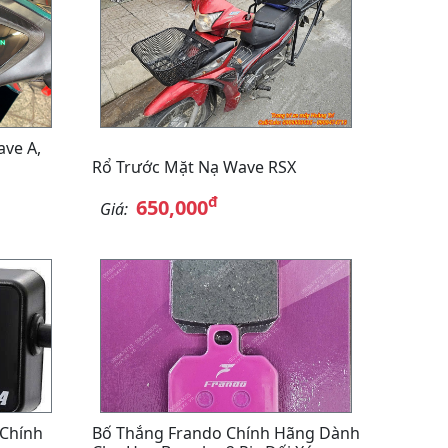
ve A,
Rổ Trước Mặt Nạ Wave RSX
đ
650,000
Giá:
 Chính
Bố Thắng Frando Chính Hãng Dành