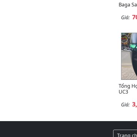
Baga Sa
7
Giá:
Tổng H
UC3
3
Giá:
Trang c