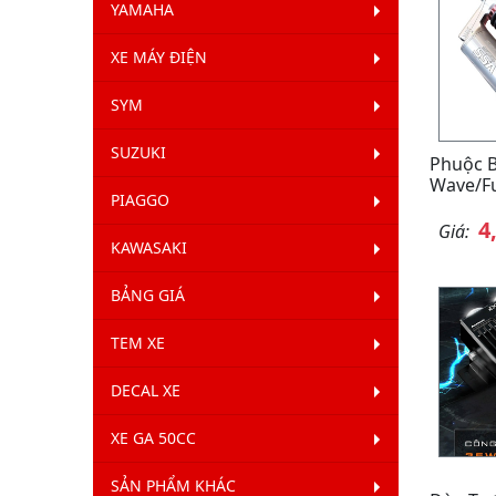
YAMAHA
XE MÁY ĐIỆN
SYM
SUZUKI
Phuộc B
Wave/F
PIAGGO
4
Giá:
KAWASAKI
BẢNG GIÁ
TEM XE
DECAL XE
XE GA 50CC
SẢN PHẨM KHÁC