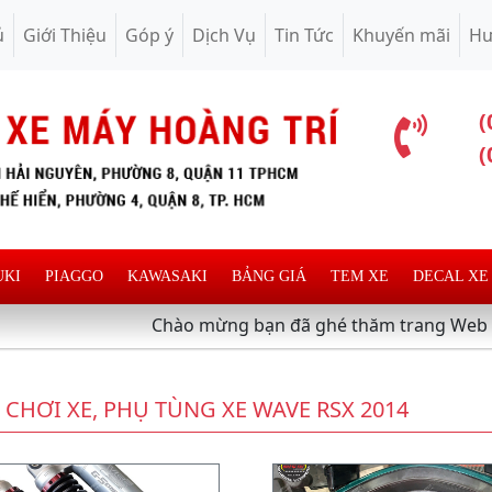
ủ
Giới Thiệu
Góp ý
Dịch Vụ
Tin Tức
Khuyến mãi
Hư
(
(
UKI
PIAGGO
KAWASAKI
BẢNG GIÁ
TEM XE
DECAL XE
Chào mừng bạn đã ghé thăm trang Web chuyên cun
 CHƠI XE, PHỤ TÙNG XE WAVE RSX 2014