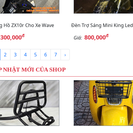
g Hồ ZX10r Cho Xe Wave
Đèn Trợ Sáng Mini King Led
đ
đ
,300,000
800,000
Giá:
2
3
4
5
6
7
›
 NHẬT MỚI CỦA SHOP