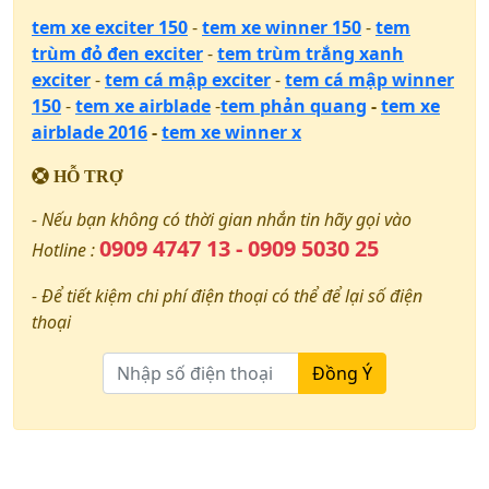
tem xe exciter 150
-
tem xe winner 150
-
tem
trùm đỏ đen exciter
-
tem trùm trắng xanh
exciter
-
tem cá mập exciter
-
tem cá mập winner
150
-
tem xe airblade
-
tem phản quang
-
tem xe
airblade 2016
-
tem xe winner x
HỖ TRỢ
- Nếu bạn không có thời gian nhắn tin hãy gọi vào
0909 4747 13 - 0909 5030 25
Hotline :
- Để tiết kiệm chi phí điện thoại có thể để lại số điện
thoại
Đồng Ý