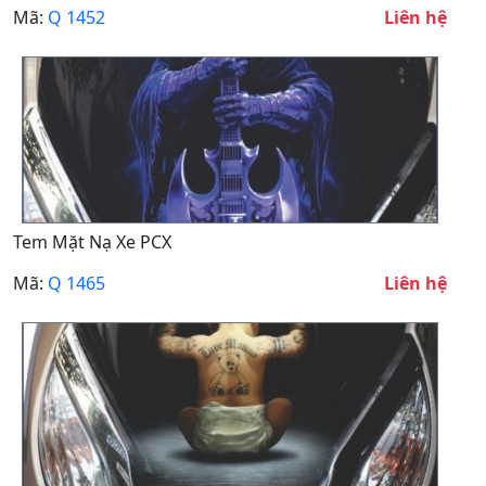
Mã:
Q 1452
Liên hệ
Tem Mặt Nạ Xe PCX
Mã:
Q 1465
Liên hệ