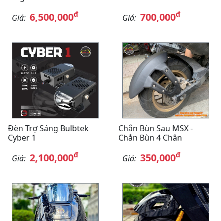
đ
đ
6,500,000
700,000
Giá:
Giá:
Đèn Trợ Sáng Bulbtek
Chắn Bùn Sau MSX -
Cyber 1
Chắn Bùn 4 Chân
đ
đ
2,100,000
350,000
Giá:
Giá: