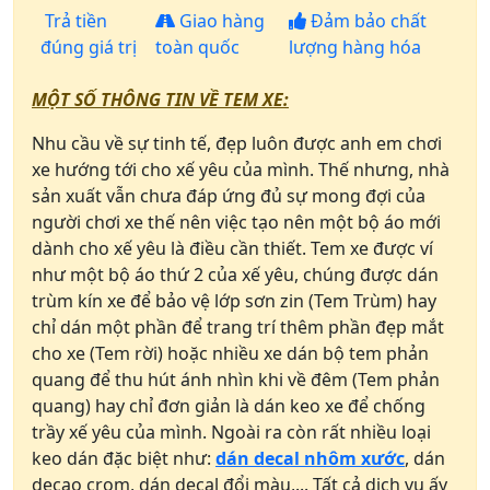
Trả tiền
Giao hàng
Đảm bảo chất
đúng giá trị
toàn quốc
lượng hàng hóa
MỘT SỐ THÔNG TIN VỀ TEM XE:
Nhu cầu về sự tinh tế, đẹp luôn được anh em chơi
xe hướng tới cho xế yêu của mình. Thế nhưng, nhà
sản xuất vẫn chưa đáp ứng đủ sự mong đợi của
người chơi xe thế nên việc tạo nên một bộ áo mới
dành cho xế yêu là điều cần thiết. Tem xe được ví
như một bộ áo thứ 2 của xế yêu, chúng được dán
trùm kín xe để bảo vệ lớp sơn zin (Tem Trùm) hay
chỉ dán một phần để trang trí thêm phần đẹp mắt
cho xe (Tem rời) hoặc nhiều xe dán bộ tem phản
quang để thu hút ánh nhìn khi về đêm (Tem phản
quang) hay chỉ đơn giản là dán keo xe để chống
trầy xế yêu của mình. Ngoài ra còn rất nhiều loại
keo dán đặc biệt như:
dán decal nhôm xước
, dán
decao crom, dán decal đổi màu,... Tất cả dịch vụ ấy