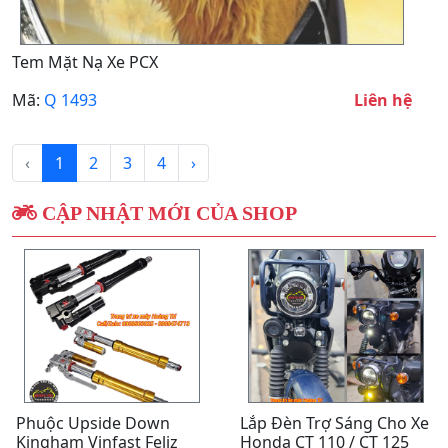
Tem Mặt Nạ Xe PCX
Mã:
Q 1493
Liên hệ
‹
1
2
3
4
›
CẬP NHẬT MỚI CỦA SHOP
Phuộc Upside Down
Lắp Đèn Trợ Sáng Cho Xe
Kingham Vinfast Feliz
Honda CT 110 / CT 125