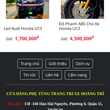
Độ Phanh ABS Cho Xe
Led Audi Honda UC3
Honda UC3
đ
đ
1,700,000
4,500,000
Giá:
Giá:
Trang chủ
Giới thiệu
Dịch vụ
Tin tức
Liên hệ
Cẩm nang
CỬA HÀNG PHỤ TÙNG TRANG TRÍ XE HOÀNG TRÍ
Địa chỉ 1:
158 -160 Hàn Hải Nguyên, Phường 8, Quận 11,
TP.HCM