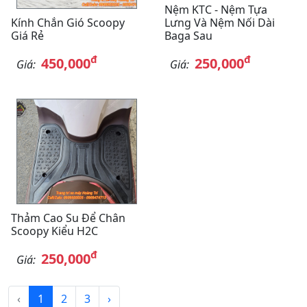
Nệm KTC - Nệm Tựa
Kính Chắn Gió Scoopy
Lưng Và Nệm Nối Dài
Giá Rẻ
Baga Sau
đ
đ
450,000
250,000
Giá:
Giá:
Thảm Cao Su Để Chân
Scoopy Kiểu H2C
đ
250,000
Giá:
‹
1
2
3
›