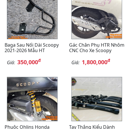
Baga Sau Nối Dài Scoopy
Gác Chân Phụ HTR Nhôm
2021-2026 Mẫu HT
CNC Cho Xe Scoopy
đ
đ
350,000
1,800,000
Giá:
Giá:
Phuộc Ohlins Honda
Tay Thắng Kiểu Dành