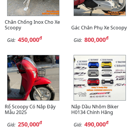
Chân Chống Inox Cho Xe
Scoopy
Gác Chân Phụ Xe Scoopy
đ
đ
450,000
800,000
Giá:
Giá:
Rổ Scoopy Có Nắp Đậy
Nắp Dầu Nhôm Biker
Mẫu 2025
H0134 Chính Hãng
đ
đ
250,000
490,000
Giá:
Giá: