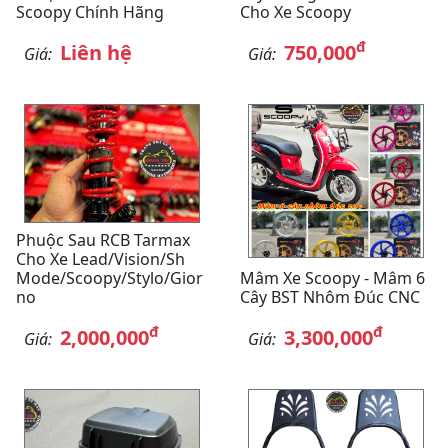
Scoopy Chính Hãng
Cho Xe Scoopy
đ
Liên hệ
750,000
Giá:
Giá:
Phuộc Sau RCB Tarmax
Cho Xe Lead/Vision/Sh
Mode/Scoopy/Stylo/Gior
Mâm Xe Scoopy - Mâm 6
No
Cây BST Nhôm Đúc CNC
đ
đ
2,000,000
3,300,000
Giá:
Giá: