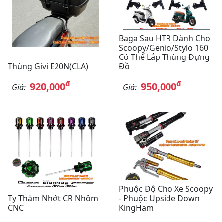
Baga Sau HTR Dành Cho
Scoopy/Genio/Stylo 160
Có Thể Lắp Thùng Đựng
Thùng Givi E20N(CLA)
Đồ
đ
đ
920,000
950,000
Giá:
Giá:
Phuộc Độ Cho Xe Scoopy
Ty Thăm Nhớt CR Nhôm
- Phuộc Upside Down
CNC
KingHam