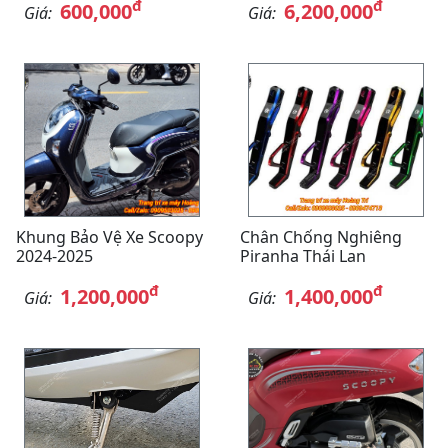
đ
đ
600,000
6,200,000
Giá:
Giá:
Khung Bảo Vệ Xe Scoopy
Chân Chống Nghiêng
2024-2025
Piranha Thái Lan
đ
đ
1,200,000
1,400,000
Giá:
Giá: