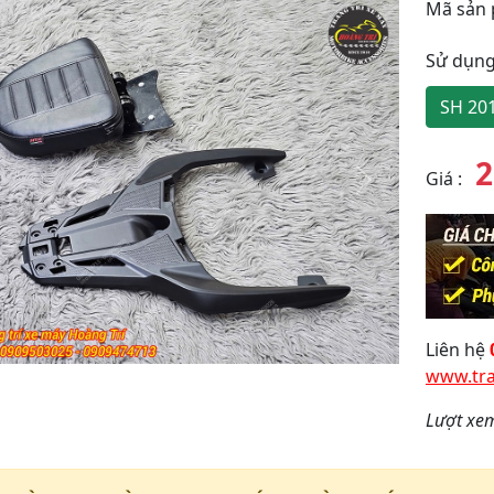
Mã sản
Sử dụng
SH 20
2
Giá
:
y
Tiếp
theo
Liên hệ
www.tra
Lượt xe