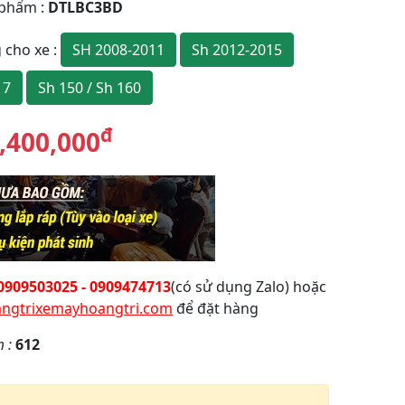
 phẩm
:
DTLBC3BD
SH 2008-2011
Sh 2012-2015
 cho xe
:
17
Sh 150 / Sh 160
đ
,400,000
0909503025 - 0909474713
(có sử dụng Zalo) hoặc
ngtrixemayhoangtri.com
để đặt hàng
m :
612