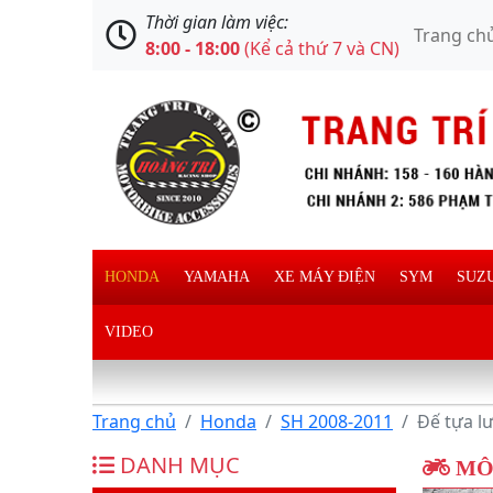
Thời gian làm việc:
Trang ch
8:00 - 18:00
(Kể cả thứ 7 và CN)
HONDA
YAMAHA
XE MÁY ĐIỆN
SYM
SUZ
VIDEO
Trang chủ
Honda
SH 2008-2011
Đế tựa l
DANH MỤC
MÔ 