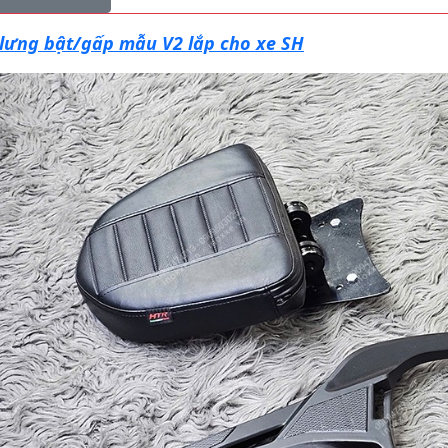
 lưng bật/gấp mẫu V2 lắp cho xe SH