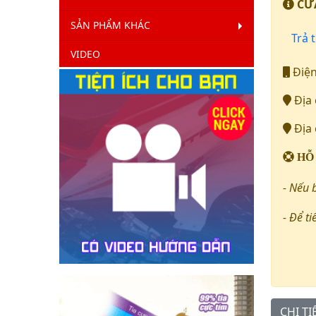
CỬA
SẢN PHẨM KHÁC
Trả t
VIDEO
Điện
Địa 
Địa 
HỖ
- Nếu 
- Để ti
CHI T