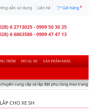
0
ớng dẫn sử dụng
Liên hệ
Giõ hàng
028) 6 2713025 - 0909 50 30 25
028) 6 6863586 - 0909 47 47 13
ỐNG TRỘM
DECAL XE
SẢN PHẨM KHÁC
cấp và lắp đặt phụ tùng inox trang trí làm đẹp xe máy ,xe 
LẮP CHO XE SH