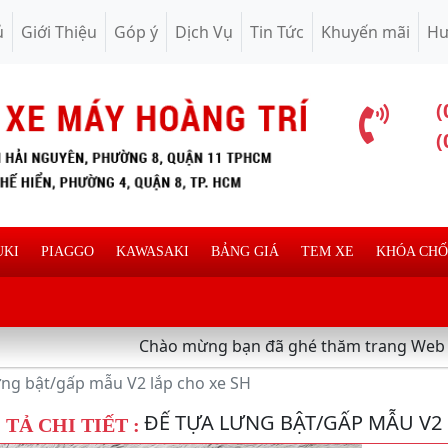
ủ
Giới Thiệu
Góp ý
Dịch Vụ
Tin Tức
Khuyến mãi
Hư
(
(
UKI
PIAGGO
KAWASAKI
BẢNG GIÁ
TEM XE
KHÓA CH
Chào mừng bạn đã ghé thăm trang Web chuyên cung 
ưng bật/gấp mẫu V2 lắp cho xe SH
ĐẾ TỰA LƯNG BẬT/GẤP MẪU V2 
TẢ CHI TIẾT :