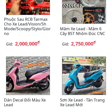
Phuộc Sau RCB Tarmax
Cho Xe Lead/Vision/Sh
Mode/Scoopy/Stylo/Gior
Mâm Xe Lead - Mâm 6
No
Cây BST Nhôm Đúc CNC
đ
đ
2,000,000
2,750,000
Giá:
Giá:
Dán Decal Đổi Màu Xe
Sơn Xe Lead - Tân Trang
Lead
Xe Lead Mới