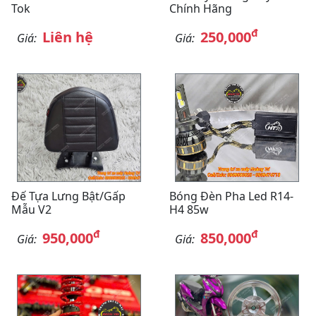
Tok
Chính Hãng
đ
Liên hệ
250,000
Giá:
Giá:
Đế Tựa Lưng Bật/gấp
Bóng Đèn Pha Led R14-
Mẫu V2
H4 85w
đ
đ
950,000
850,000
Giá:
Giá: