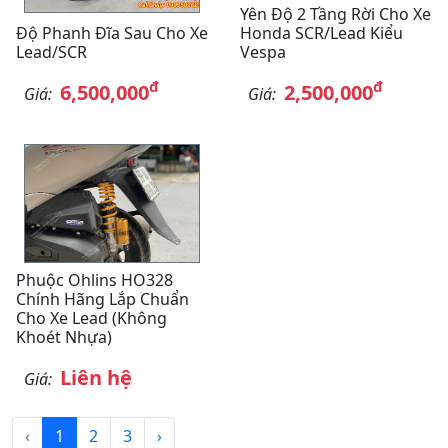
Yên Độ 2 Tầng Rời Cho Xe
Độ Phanh Đĩa Sau Cho Xe
Honda SCR/Lead Kiểu
Lead/SCR
Vespa
đ
đ
6,500,000
2,500,000
Giá:
Giá:
Phuộc Ohlins HO328
Chính Hãng Lắp Chuẩn
Cho Xe Lead (không
Khoét Nhựa)
Liên hệ
Giá:
‹
1
2
3
›