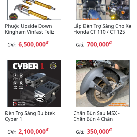
Phuộc Upside Down
Lắp Đèn Trợ Sáng Cho Xe
Kingham Vinfast Feliz
Honda CT 110 / CT 125
đ
đ
6,500,000
700,000
Giá:
Giá:
Đèn Trợ Sáng Bulbtek
Chắn Bùn Sau MSX -
Cyber 1
Chắn Bùn 4 Chân
đ
đ
2,100,000
350,000
Giá:
Giá: