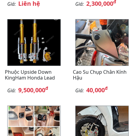
đ
Liên hệ
2,300,000
Giá:
Giá:
Phuộc Upside Down
Cao Su Chụp Chân Kính
KingHam Honda Lead
Hậu
đ
đ
9,500,000
40,000
Giá:
Giá: