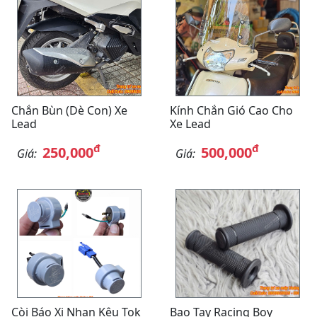
Chắn Bùn (Dè Con) Xe
Kính Chắn Gió Cao Cho
Lead
Xe Lead
đ
đ
250,000
500,000
Giá:
Giá:
Còi Báo Xi Nhan Kêu Tok
Bao Tay Racing Boy