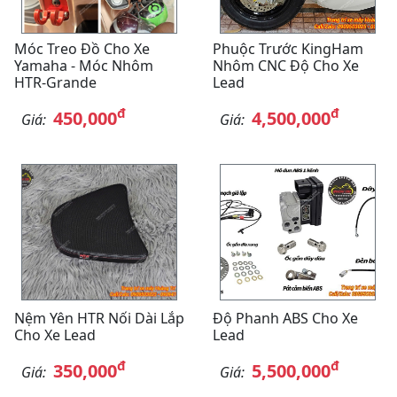
Móc Treo Đồ Cho Xe
Phuộc Trước KingHam
Yamaha - Móc Nhôm
Nhôm CNC Độ Cho Xe
HTR-Grande
Lead
đ
đ
450,000
4,500,000
Giá:
Giá:
Nệm Yên HTR Nối Dài Lắp
Độ Phanh ABS Cho Xe
Cho Xe Lead
Lead
đ
đ
350,000
5,500,000
Giá:
Giá: