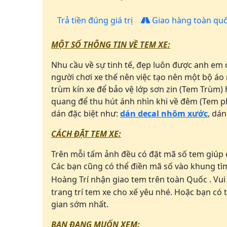
Trả tiền đúng giá trị
Giao hàng toàn qu
MỘT SỐ THÔNG TIN VỀ TEM XE:
Nhu cầu về sự tinh tế, đẹp luôn được anh em
người chơi xe thế nên việc tạo nên một bộ áo
trùm kín xe để bảo vệ lớp sơn zin (Tem Trùm)
quang để thu hút ánh nhìn khi về đêm (Tem ph
dán đặc biệt như:
dán decal nhôm xước
, dán
CÁCH ĐẶT TEM XE:
Trên mỗi tấm ảnh đều có đặt mã số tem giúp c
Các bạn cũng có thể điền mã số vào khung tì
Hoàng Trí nhận giao tem trên toàn Quốc . Vui 
trang trí tem xe cho xế yêu nhé. Hoặc bạn có t
gian sớm nhất.
BẠN ĐANG MUỐN XEM: