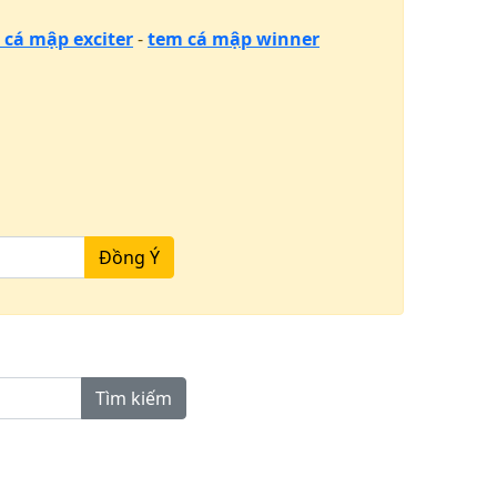
 cá mập exciter
-
tem cá mập winner
Đồng Ý
Tìm kiếm