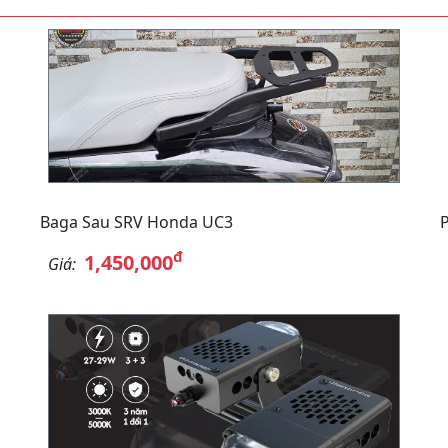
Baga Sau SRV Honda UC3
đ
1,450,000
Giá: