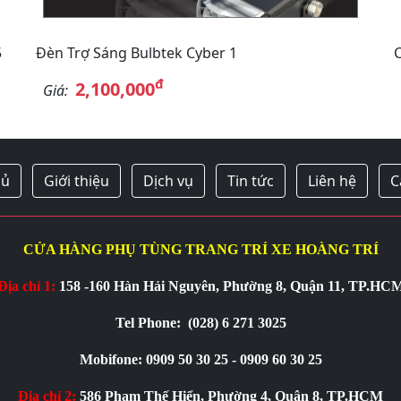
5
Đèn Trợ Sáng Bulbtek Cyber 1
đ
2,100,000
Giá:
hủ
Giới thiệu
Dịch vụ
Tin tức
Liên hệ
C
CỬA HÀNG PHỤ TÙNG TRANG TRÍ XE HOÀNG TRÍ
Địa chỉ 1:
158 -160 Hàn Hải Nguyên, Phường 8, Quận 11, TP.HC
Tel Phone:
(028) 6 271 3025
Mobifone: 0909 50 30 25 - 0909 60 30 25
Địa chỉ 2:
586 Phạm Thế Hiển, Phường 4, Quận 8, TP.HCM