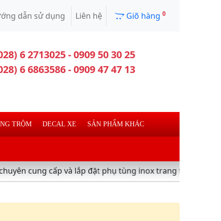
0
ớng dẫn sử dụng
Liên hệ
Giõ hàng
028) 6 2713025 - 0909 50 30 25
028) 6 6863586 - 0909 47 47 13
ỐNG TRỘM
DECAL XE
SẢN PHẨM KHÁC
cung cấp và lắp đặt phụ tùng inox trang trí làm đẹp xe máy