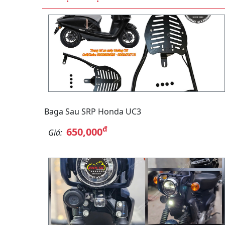
Baga Sau SRP Honda UC3
đ
650,000
Giá: