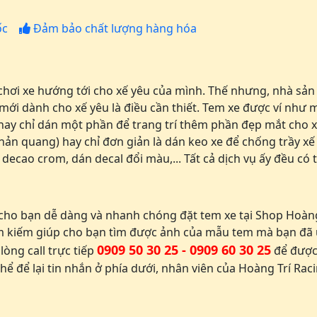
ốc
Đảm bảo chất lượng hàng hóa
 chơi xe hướng tới cho xế yêu của mình. Thế nhưng, nhà sả
 mới dành cho xế yêu là điều cần thiết. Tem xe được ví như
 hay chỉ dán một phần để trang trí thêm phần đẹp mắt cho 
ản quang) hay chỉ đơn giản là dán keo xe để chống trầy xế 
 decao crom, dán decal đổi màu,... Tất cả dịch vụ ấy đều có 
ho bạn dễ dàng và nhanh chóng đặt tem xe tại Shop Hoàng 
m kiếm giúp cho bạn tìm được ảnh của mẫu tem mà bạn đã ư
0909 50 30 25 - 0909 60 30 25
lòng call trực tiếp
để được
hể để lại tin nhắn ở phía dưới, nhân viên của Hoàng Trí Raci