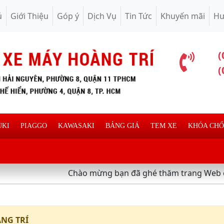
ủ
Giới Thiệu
Góp ý
Dịch Vụ
Tin Tức
Khuyến mãi
Hư
(
(
UKI
PIAGGO
KAWASAKI
BẢNG GIÁ
TEM XE
KHÓA CH
Chào mừng bạn đã ghé thăm trang Web chuyên 
NG TRÍ