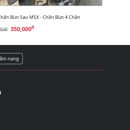
Chắn Bùn Sau MSX - Chắn Bùn 4 Chân
đ
350,000
Giá:
ẩm nang
M