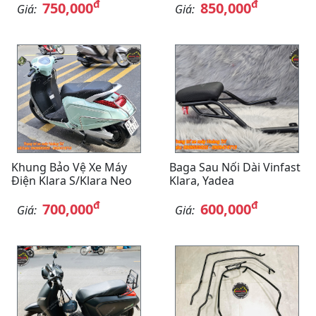
đ
đ
750,000
850,000
Giá:
Giá:
Khung Bảo Vệ Xe Máy
Baga Sau Nối Dài Vinfast
Điện Klara S/Klara Neo
Klara, Yadea
đ
đ
700,000
600,000
Giá:
Giá: