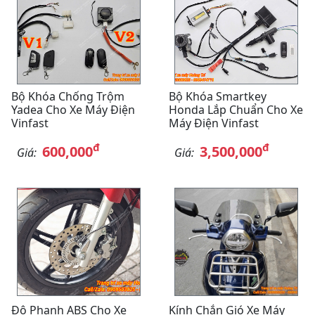
Bộ Khóa Chống Trộm
Bộ Khóa Smartkey
Yadea Cho Xe Máy Điện
Honda Lắp Chuẩn Cho Xe
Vinfast
Máy Điện Vinfast
đ
đ
600,000
3,500,000
Giá:
Giá:
Độ Phanh ABS Cho Xe
Kính Chắn Gió Xe Máy