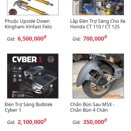
Phuộc Upside Down
Lắp Đèn Trợ Sáng Cho Xe
Kingham Vinfast Feliz
Honda CT 110 / CT 125
đ
đ
6,500,000
700,000
Giá:
Giá:
Đèn Trợ Sáng Bulbtek
Chắn Bùn Sau MSX -
Cyber 1
Chắn Bùn 4 Chân
đ
đ
2,100,000
350,000
Giá:
Giá: