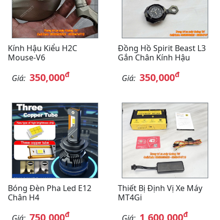
Kính Hậu Kiểu H2C
Đồng Hồ Spirit Beast L3
Mouse-V6
Gắn Chân Kính Hậu
đ
đ
350,000
350,000
Giá:
Giá:
Bóng Đèn Pha Led E12
Thiết Bị Định Vị Xe Máy
Chân H4
MT4Gi
đ
đ
750,000
1,600,000
Giá:
Giá: