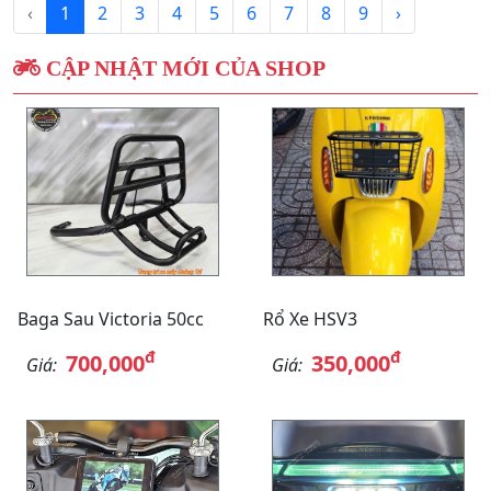
‹
1
2
3
4
5
6
7
8
9
›
CẬP NHẬT MỚI CỦA SHOP
Baga Sau Victoria 50cc
Rổ Xe HSV3
đ
đ
700,000
350,000
Giá:
Giá: