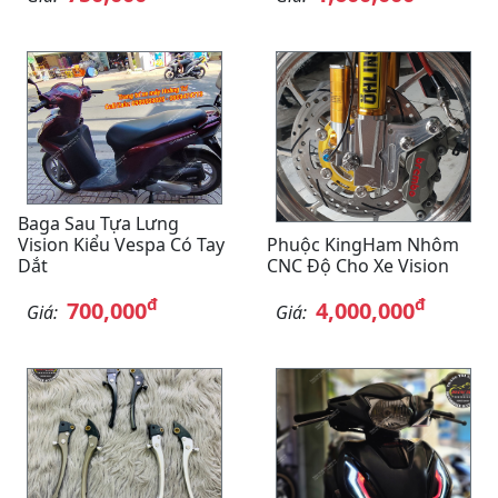
Baga Sau Tựa Lưng
Vision Kiểu Vespa Có Tay
Phuộc KingHam Nhôm
Dắt
CNC Độ Cho Xe Vision
đ
đ
700,000
4,000,000
Giá:
Giá: