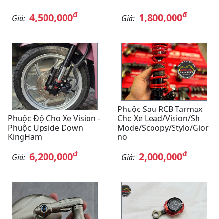
đ
đ
4,500,000
1,800,000
Giá:
Giá:
Phuộc Sau RCB Tarmax
Phuộc Độ Cho Xe Vision -
Cho Xe Lead/Vision/Sh
Phuộc Upside Down
Mode/Scoopy/Stylo/Gior
KingHam
No
đ
đ
6,200,000
2,000,000
Giá:
Giá: