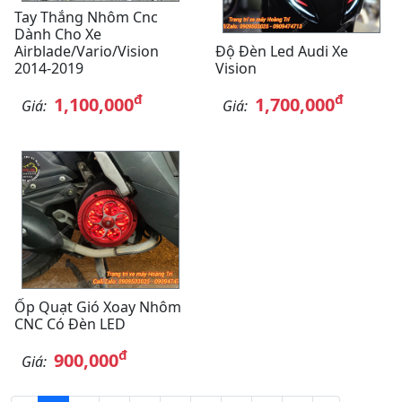
Tay Thắng Nhôm Cnc
Dành Cho Xe
Airblade/Vario/Vision
Độ Đèn Led Audi Xe
2014-2019
Vision
đ
đ
1,100,000
1,700,000
Giá:
Giá:
Ốp Quạt Gió Xoay Nhôm
CNC Có Đèn LED
đ
900,000
Giá: