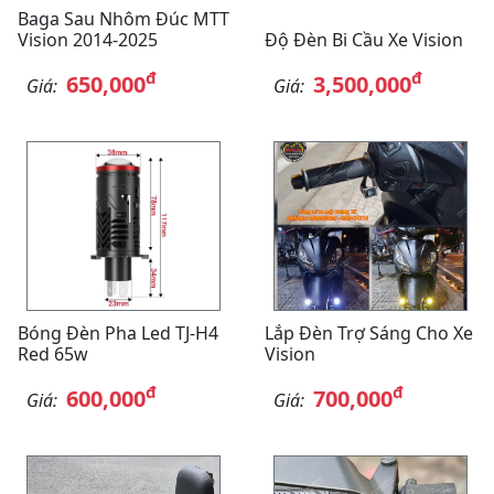
Baga Sau Nhôm Đúc MTT
Vision 2014-2025
Độ Đèn Bi Cầu Xe Vision
đ
đ
650,000
3,500,000
Giá:
Giá:
Bóng Đèn Pha Led TJ-H4
Lắp Đèn Trợ Sáng Cho Xe
Red 65w
Vision
đ
đ
600,000
700,000
Giá:
Giá: