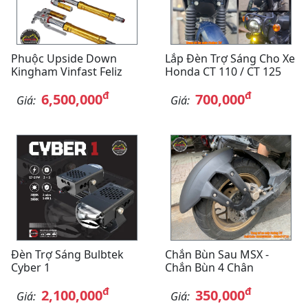
Phuộc Upside Down
Lắp Đèn Trợ Sáng Cho Xe
Kingham Vinfast Feliz
Honda CT 110 / CT 125
đ
đ
6,500,000
700,000
Giá:
Giá:
Đèn Trợ Sáng Bulbtek
Chắn Bùn Sau MSX -
Cyber 1
Chắn Bùn 4 Chân
đ
đ
2,100,000
350,000
Giá:
Giá: