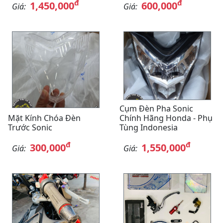
đ
đ
1,450,000
600,000
Giá:
Giá:
Cụm Đèn Pha Sonic
Mặt Kính Chóa Đèn
Chính Hãng Honda - Phụ
Trước Sonic
Tùng Indonesia
đ
đ
300,000
1,550,000
Giá:
Giá: