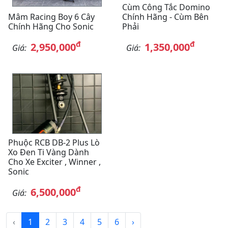
Cùm Công Tắc Domino
Mâm Racing Boy 6 Cây
Chính Hãng - Cùm Bên
Chính Hãng Cho Sonic
Phải
đ
đ
2,950,000
1,350,000
Giá:
Giá:
Phuộc RCB DB-2 Plus Lò
Xo Đen Ti Vàng Dành
Cho Xe Exciter , Winner ,
Sonic
đ
6,500,000
Giá:
‹
1
2
3
4
5
6
›