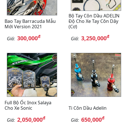
Bộ Tay Côn Dầu ADELIN
Bao Tay Barracuda Mẫu
Độ Cho Xe Tay Côn Dây
Mới Version 2021
(cơ)
đ
đ
300,000
3,250,000
Giá:
Giá:
Full Bộ Ốc Inox Salaya
Cho Xe Sonic
Ti Côn Dầu Adelin
đ
đ
2,050,000
650,000
Giá:
Giá: