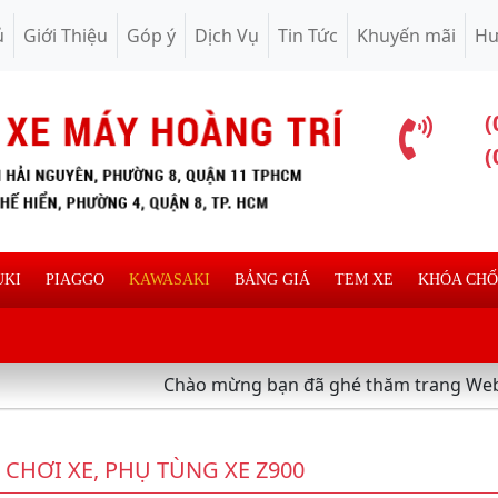
ủ
Giới Thiệu
Góp ý
Dịch Vụ
Tin Tức
Khuyến mãi
Hư
(
(
UKI
PIAGGO
KAWASAKI
BẢNG GIÁ
TEM XE
KHÓA CH
Chào mừng bạn đã ghé thăm trang Web chuyên
 CHƠI XE, PHỤ TÙNG XE Z900