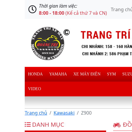
Thời gian làm việc:
Trang ch
8:00 - 18:00
(Kể cả thứ 7 và CN)
HONDA
YAMAHA
XE MÁY ĐIỆN
SYM
SUZ
VIDEO
Trang chủ
Kawasaki
Z900
DANH MỤC
ĐỒ