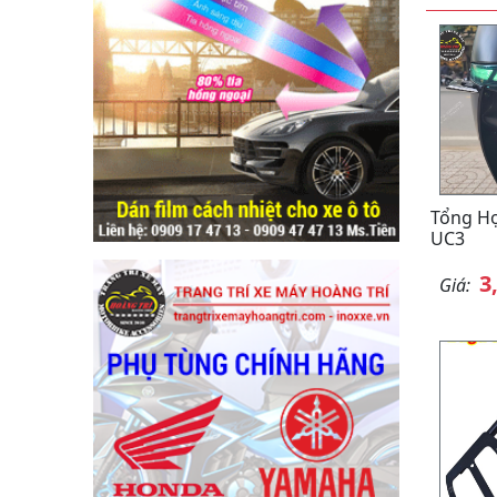
Tổng H
UC3
3
Giá: