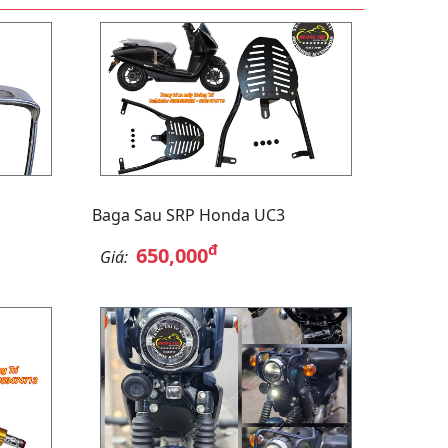
Baga Sau SRP Honda UC3
đ
650,000
Giá: