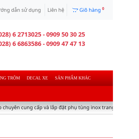
0
ớng dẫn sử dụng
Liên hệ
Giõ hàng
028) 6 2713025 - 0909 50 30 25
028) 6 6863586 - 0909 47 47 13
ỐNG TRỘM
DECAL XE
SẢN PHẨM KHÁC
 cung cấp và lắp đặt phụ tùng inox trang trí làm đẹp xe má