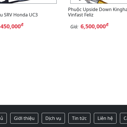
Phuộc Upside Down Kingh
au SRV Honda UC3
Vinfast Feliz
đ
đ
,450,000
6,500,000
Giá:
hủ
Giới thiệu
Dịch vụ
Tin tức
Liên hệ
C