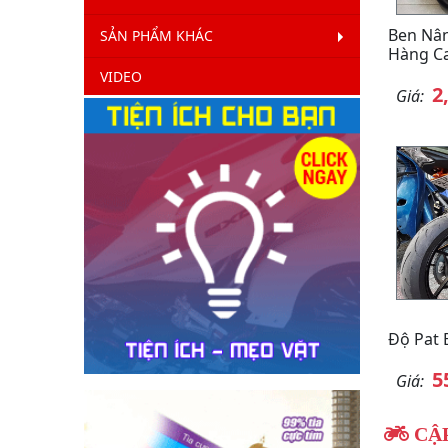
Ben Nân
SẢN PHẨM KHÁC
Hàng Ca
VIDEO
2
Giá:
Độ Pat 
5
Giá:
CẬP