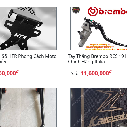
n Số HTR Phong Cách Moto
Tay Thắng Brembo RCS 19 
hiều
Chính Hãng Italia
đ
đ
50,000
11,600,000
Giá: