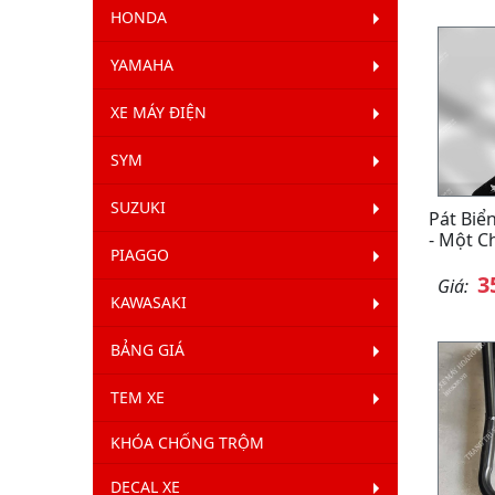
HONDA
YAMAHA
XE MÁY ĐIỆN
SYM
SUZUKI
Pát Biể
- Một C
PIAGGO
3
Giá:
KAWASAKI
BẢNG GIÁ
TEM XE
KHÓA CHỐNG TRỘM
DECAL XE