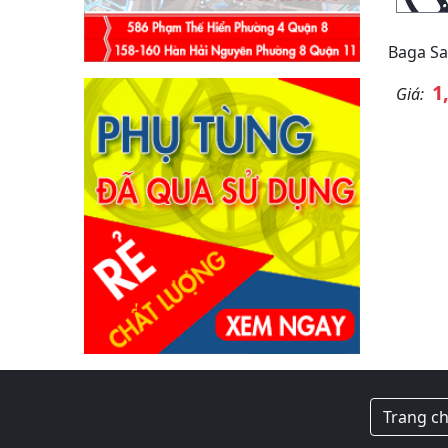
Baga S
1
Giá:
Trang c