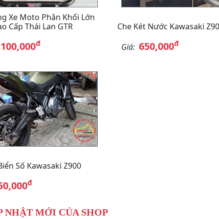
g Xe Moto Phân Khối Lớn
o Cấp Thái Lan GTR
Che Két Nước Kawasaki Z9
đ
đ
,100,000
650,000
Giá:
Biển Số Kawasaki Z900
đ
50,000
 NHẬT MỚI CỦA SHOP