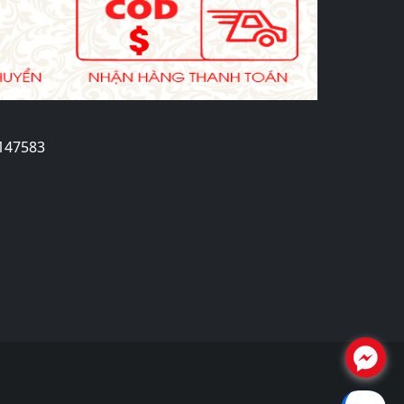
2147583
.