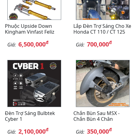
Phuộc Upside Down
Lắp Đèn Trợ Sáng Cho Xe
Kingham Vinfast Feliz
Honda CT 110 / CT 125
đ
đ
6,500,000
700,000
Giá:
Giá:
Đèn Trợ Sáng Bulbtek
Chắn Bùn Sau MSX -
Cyber 1
Chắn Bùn 4 Chân
đ
đ
2,100,000
350,000
Giá:
Giá: