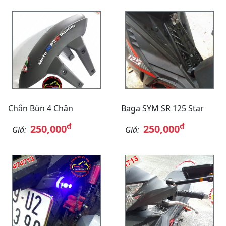
Chắn Bùn 4 Chân
Baga SYM SR 125 Star
đ
đ
250,000
250,000
Giá:
Giá: