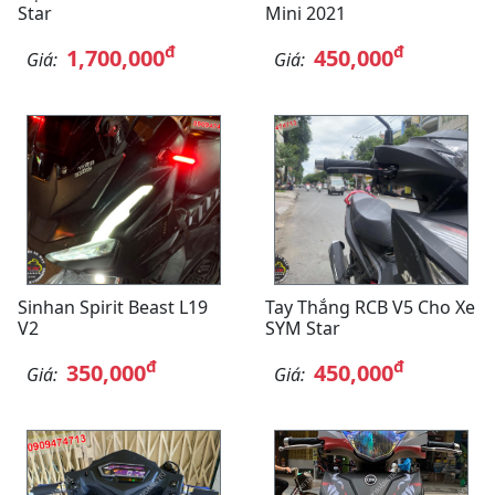
Star
Mini 2021
đ
đ
1,700,000
450,000
Giá:
Giá:
Sinhan Spirit Beast L19
Tay Thắng RCB V5 Cho Xe
V2
SYM Star
đ
đ
350,000
450,000
Giá:
Giá: