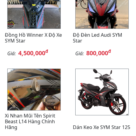
Đồng Hồ Winner X Độ Xe
Độ Đèn Led Audi SYM
SYM Star
Star
đ
đ
4,500,000
800,000
Giá:
Giá:
Xi Nhan Mũi Tên Spirit
Beast L14 Hàng Chính
Hãng
Dán Keo Xe SYM Star 125