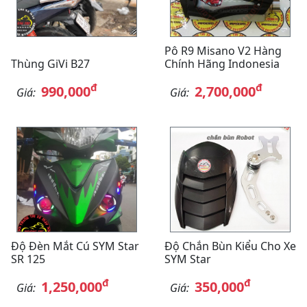
Pô R9 Misano V2 Hàng
Thùng GiVi B27
Chính Hãng Indonesia
đ
đ
990,000
2,700,000
Giá:
Giá:
Độ Đèn Mắt Cú SYM Star
Độ Chắn Bùn Kiểu Cho Xe
SR 125
SYM Star
đ
đ
1,250,000
350,000
Giá:
Giá: