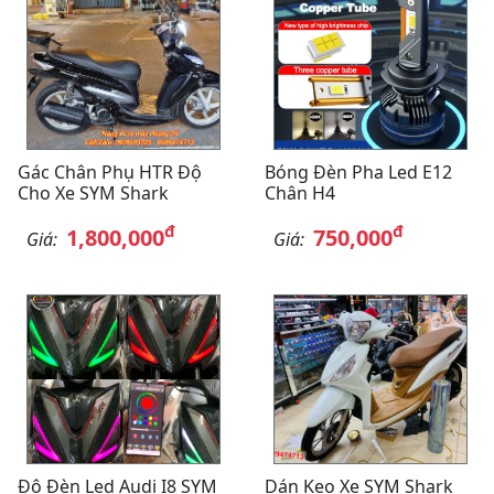
Gác Chân Phụ HTR Độ
Bóng Đèn Pha Led E12
Cho Xe SYM Shark
Chân H4
đ
đ
1,800,000
750,000
Giá:
Giá:
Độ Đèn Led Audi I8 SYM
Dán Keo Xe SYM Shark