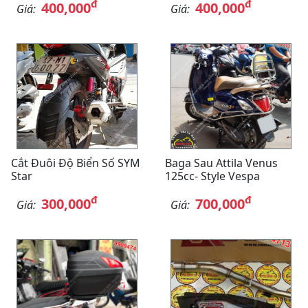
đ
đ
400,000
400,000
Giá:
Giá:
Cắt Đuôi Độ Biển Số SYM
Baga Sau Attila Venus
Star
125cc- Style Vespa
đ
đ
300,000
700,000
Giá:
Giá: