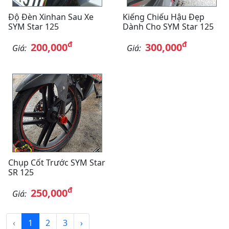
Độ Đèn Xinhan Sau Xe
Kiếng Chiếu Hậu Đẹp
SYM Star 125
Dành Cho SYM Star 125
đ
đ
200,000
300,000
Giá:
Giá:
Chụp Cốt Trước SYM Star
SR 125
đ
250,000
Giá:
‹
1
2
3
›