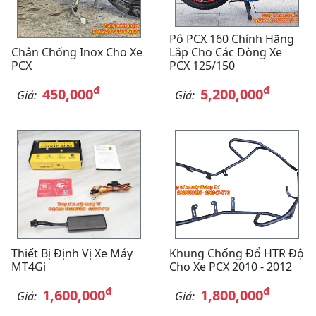
Pô PCX 160 Chính Hãng
Chân Chống Inox Cho Xe
Lắp Cho Các Dòng Xe
PCX
PCX 125/150
đ
đ
450,000
5,200,000
Giá:
Giá:
Thiết Bị Định Vị Xe Máy
Khung Chống Đổ HTR Độ
MT4Gi
Cho Xe PCX 2010 - 2012
đ
đ
1,600,000
1,800,000
Giá:
Giá: