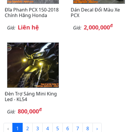
Đĩa Phanh PCX 150-2018
Dán Decal Đổi Màu Xe
Chính Hãng Honda
PCX
đ
Liên hệ
2,000,000
Giá:
Giá:
Đèn Trợ Sáng Mini King
Led - KL54
đ
800,000
Giá:
‹
1
2
3
4
5
6
7
8
›