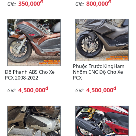
đ
đ
350,000
800,000
Giá:
Giá:
Phuộc Trước KingHam
Độ Phanh ABS Cho Xe
Nhôm CNC Độ Cho Xe
PCX 2008-2022
PCX
đ
đ
4,500,000
4,500,000
Giá:
Giá: