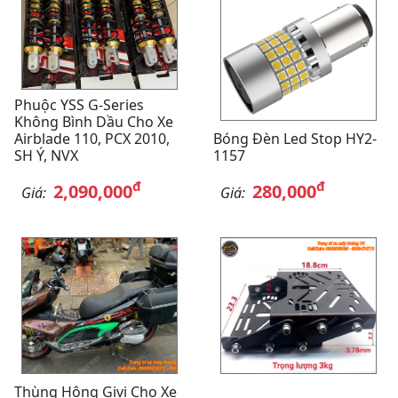
Phuộc YSS G-Series
Không Bình Dầu Cho Xe
Airblade 110, PCX 2010,
Bóng Đèn Led Stop HY2-
SH Ý, NVX
1157
đ
đ
2,090,000
280,000
Giá:
Giá:
Thùng Hông Givi Cho Xe