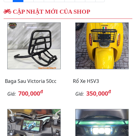
CẬP NHẬT MỚI CỦA SHOP
Baga Sau Victoria 50cc
Rổ Xe HSV3
đ
đ
700,000
350,000
Giá:
Giá: