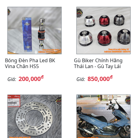
Bóng Đèn Pha Led BK
Gù Biker Chính Hãng
Vina Chân HS5
Thái Lan - Gù Tay Lái
đ
đ
200,000
850,000
Giá:
Giá: