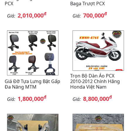
PCX
Baga Trượt PCX
đ
đ
2,010,000
700,000
Giá:
Giá:
Trọn Bộ Dàn Áo PCX
Giá Đỡ Tựa Lưng Bật Gấp
2010-2012 Chính Hãng
Đa Năng MTM
Honda Việt Nam
đ
đ
1,800,000
8,800,000
Giá:
Giá: