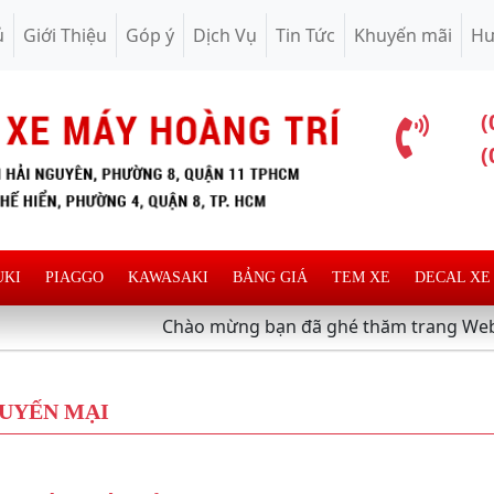
ủ
Giới Thiệu
Góp ý
Dịch Vụ
Tin Tức
Khuyến mãi
Hư
(
(
UKI
PIAGGO
KAWASAKI
BẢNG GIÁ
TEM XE
DECAL XE
Chào mừng bạn đã ghé thăm trang Web chuyên
UYẾN MẠI