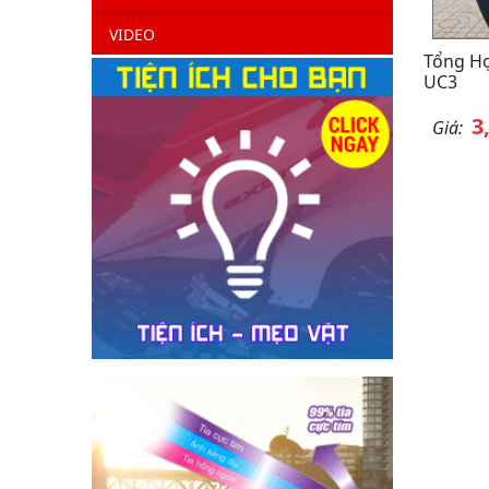
VIDEO
Tổng H
UC3
3
Giá: