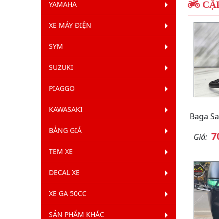
CẬP
YAMAHA
XE MÁY ĐIỆN
SYM
SUZUKI
PIAGGO
KAWASAKI
Baga Sa
BẢNG GIÁ
7
Giá:
TEM XE
DECAL XE
XE GA 50CC
SẢN PHẨM KHÁC