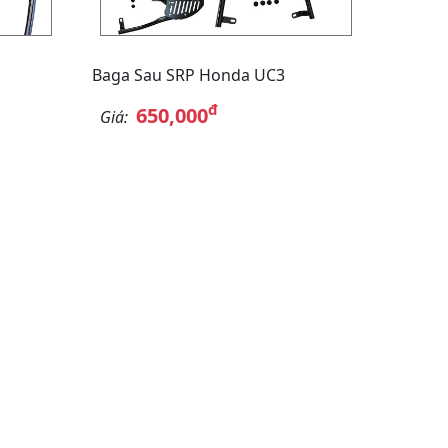
Baga Sau SRP Honda UC3
đ
650,000
Giá: