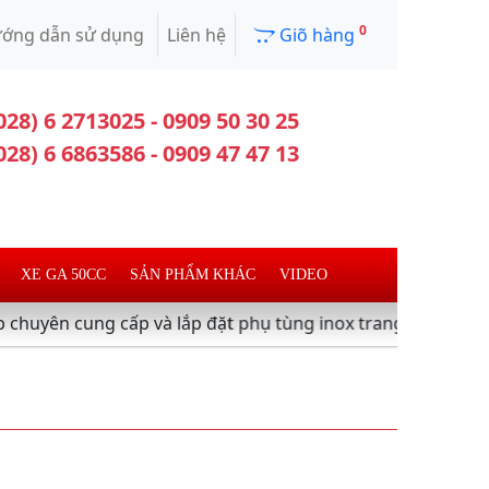
0
ớng dẫn sử dụng
Liên hệ
Giõ hàng
028) 6 2713025 - 0909 50 30 25
028) 6 6863586 - 0909 47 47 13
XE GA 50CC
SẢN PHẨM KHÁC
VIDEO
 cung cấp và lắp đặt phụ tùng inox trang trí làm đẹp xe má