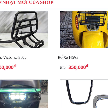
 NHẬT MỚI CỦA SHOP
u Victoria 50cc
Rổ Xe HSV3
đ
đ
00,000
350,000
Giá: