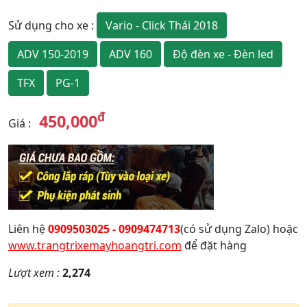
Vario - Click Thái 2018
Sử dụng cho xe
:
ADV 150-2019
ADV 160
Độ đèn xe - Đèn led
TFX
PG-1
đ
450,000
Giá
:
Liên hệ
0909503025 - 0909474713
(có sử dụng Zalo) hoặc
www.trangtrixemayhoangtri.com
để đặt hàng
Lượt xem :
2,274