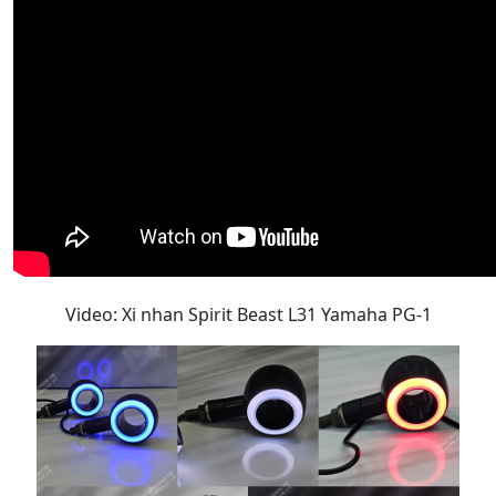
Video: Xi nhan Spirit Beast L31 Yamaha PG-1