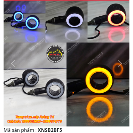
Quay
Tiếp
Lại
theo
Mã sản phẩm
:
XNSB2BF5