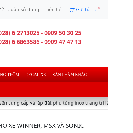
0
ớng dẫn sử dụng
Liên hệ
Giõ hàng
028) 6 2713025 - 0909 50 30 25
028) 6 6863586 - 0909 47 47 13
ỐNG TRỘM
DECAL XE
SẢN PHẨM KHÁC
à lắp đặt phụ tùng inox trang trí làm đẹp xe máy ,xe tay 
HO XE WINNER, MSX VÀ SONIC