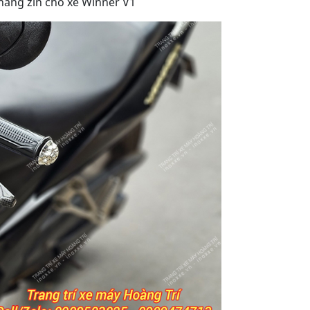
hắng zin cho xe Winner V1