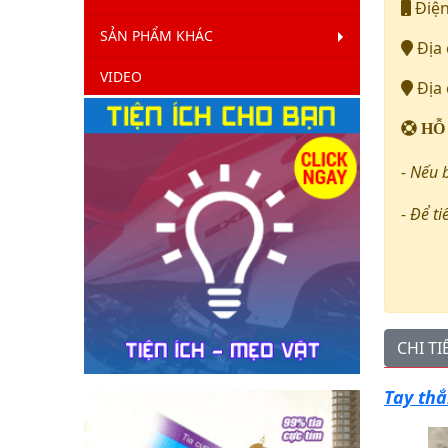
Điện
SẢN PHẨM KHÁC
Địa 
VIDEO
Địa 
HỖ
- Nếu 
- Để ti
CHI T
Tay thắ