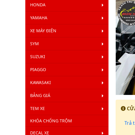
HONDA
YAMAHA
XE MÁY ĐIỆN
SYM
Qua
SUZUKI
Lại
PIAGGO
KAWASAKI
BẢNG GIÁ
CỬA
TEM XE
KHÓA CHỐNG TRỘM
Trả t
DECAL XE