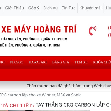
ủ
Giới Thiệu
Góp ý
Dịch Vụ
Tin Tức
Khuyến mãi
Hư
(
(
UKI
PIAGGO
KAWASAKI
BẢNG GIÁ
TEM XE
KHÓA CH
Chào mừng bạn đã ghé thăm trang Web chuyên cung cấp v
CRG carbon lắp cho xe Winner, MSX và Sonic
TAY THẮNG CRG CARBON LẮP C
TẢ CHI TIẾT :