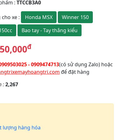
 phẩm
:
TTCCB3A0
Honda MSX
Winner 150
 cho xe
:
150cc
Bao tay - Tay thắng kiểu
đ
50,000
0909503025 - 0909474713
(có sử dụng Zalo) hoặc
ngtrixemayhoangtri.com
để đặt hàng
m :
2,267
 lượng hàng hóa