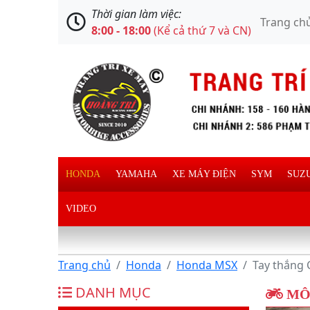
Thời gian làm việc:
Trang ch
8:00 - 18:00
(Kể cả thứ 7 và CN)
HONDA
YAMAHA
XE MÁY ĐIỆN
SYM
SUZ
VIDEO
Trang chủ
Honda
Honda MSX
Tay thắng 
DANH MỤC
MÔ 