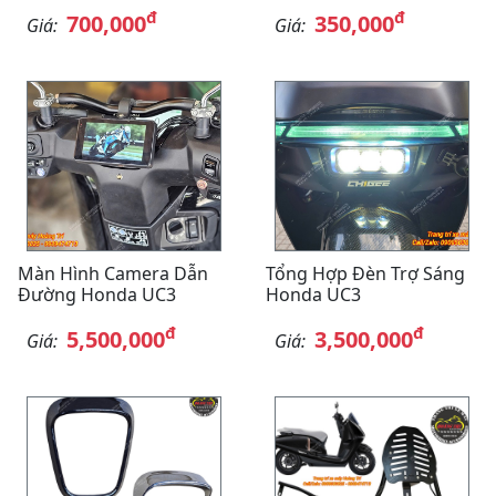
đ
đ
700,000
350,000
Giá:
Giá:
Màn Hình Camera Dẫn
Tổng Hợp Đèn Trợ Sáng
Đường Honda UC3
Honda UC3
đ
đ
5,500,000
3,500,000
Giá:
Giá: