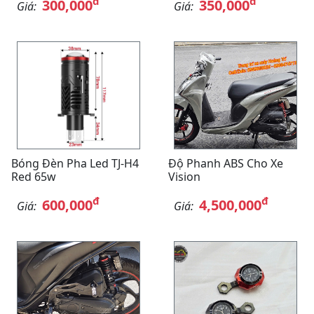
đ
đ
300,000
350,000
Giá:
Giá:
Bóng Đèn Pha Led TJ-H4
Độ Phanh ABS Cho Xe
Red 65w
Vision
đ
đ
600,000
4,500,000
Giá:
Giá: