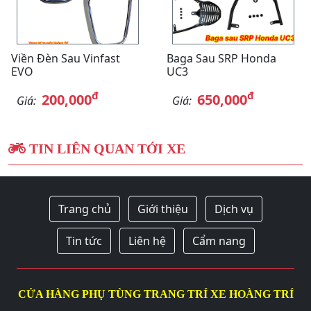
Viền Đèn Sau Vinfast
Baga Sau SRP Honda
EVO
UC3
đ
đ
200,000
650,000
Giá:
Giá:
TIN LIÊN QUAN TỚI XE
Trang chủ
Giới thiệu
Dịch vụ
Tin tức
Liên hệ
Cẩm nang
CỬA HÀNG PHỤ TÙNG TRANG TRÍ XE HOÀNG TRÍ