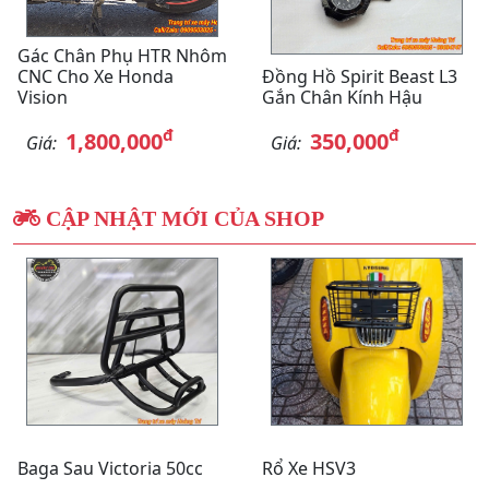
Gác Chân Phụ HTR Nhôm
CNC Cho Xe Honda
Đồng Hồ Spirit Beast L3
Vision
Gắn Chân Kính Hậu
đ
đ
1,800,000
350,000
Giá:
Giá:
CẬP NHẬT MỚI CỦA SHOP
Baga Sau Victoria 50cc
Rổ Xe HSV3