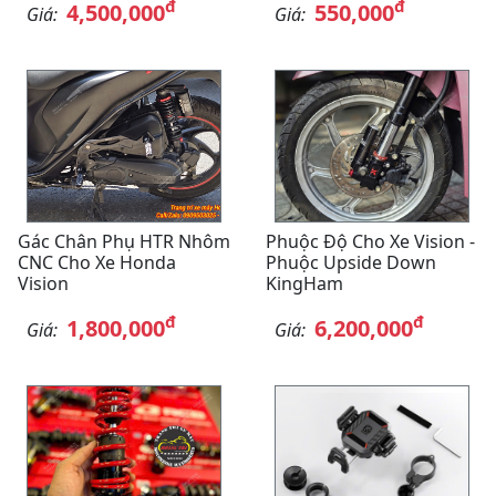
đ
đ
4,500,000
550,000
Giá:
Giá:
Gác Chân Phụ HTR Nhôm
Phuộc Độ Cho Xe Vision -
CNC Cho Xe Honda
Phuộc Upside Down
Vision
KingHam
đ
đ
1,800,000
6,200,000
Giá:
Giá: