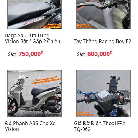
Baga Sau Tựa Lưng
Vision Bật / Gấp 2 Chiều
Tay Thắng Racing Boy E2
đ
đ
750,000
600,000
Giá:
Giá:
Độ Phanh ABS Cho Xe
Giá Đỡ Điện Thoại FRX
Vision
TQ-062