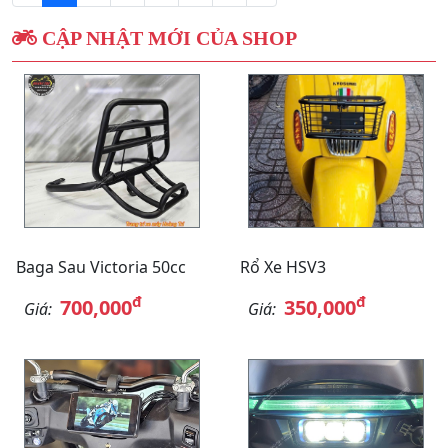
CẬP NHẬT MỚI CỦA SHOP
Baga Sau Victoria 50cc
Rổ Xe HSV3
đ
đ
700,000
350,000
Giá:
Giá: