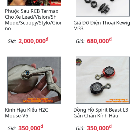
Phuộc Sau RCB Tarmax
Cho Xe Lead/Vision/Sh
Mode/Scoopy/Stylo/Gior
Giá Đỡ Điện Thoại Kewig
No
M33
đ
đ
2,000,000
680,000
Giá:
Giá:
Kính Hậu Kiểu H2C
Đồng Hồ Spirit Beast L3
Mouse-V6
Gắn Chân Kính Hậu
đ
đ
350,000
350,000
Giá:
Giá: