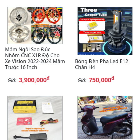
Mâm Ngôi Sao Đúc
Nhôm CNC X1R Độ Cho
Xe Vision 2022-2024 Mâm
Bóng Đèn Pha Led E12
Trước 16 Inch
Chân H4
đ
đ
3,900,000
750,000
Giá:
Giá: