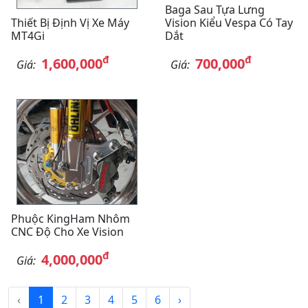
Baga Sau Tựa Lưng
Thiết Bị Định Vị Xe Máy
Vision Kiểu Vespa Có Tay
MT4Gi
Dắt
đ
đ
1,600,000
700,000
Giá:
Giá:
Phuộc KingHam Nhôm
CNC Độ Cho Xe Vision
đ
4,000,000
Giá:
‹
1
2
3
4
5
6
›