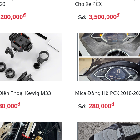
20
Cho Xe PCX
đ
đ
,200,000
3,500,000
Giá:
Điện Thoại Kewig M33
Mica Đồng Hồ PCX 2018-20
đ
đ
80,000
280,000
Giá: