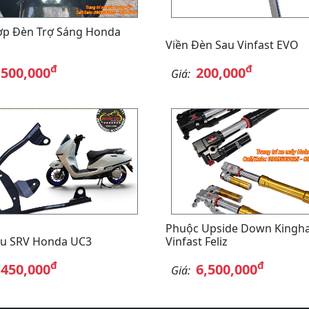
ợp Đèn Trợ Sáng Honda
Viền Đèn Sau Vinfast EVO
đ
đ
,500,000
200,000
Giá:
Phuộc Upside Down Kingh
au SRV Honda UC3
Vinfast Feliz
đ
đ
,450,000
6,500,000
Giá: