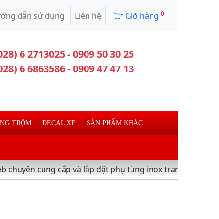
0
ớng dẫn sử dụng
Liên hệ
Giõ hàng
028) 6 2713025 - 0909 50 30 25
028) 6 6863586 - 0909 47 47 13
ỐNG TRỘM
DECAL XE
SẢN PHẨM KHÁC
cung cấp và lắp đặt phụ tùng inox trang trí làm đẹp xe máy