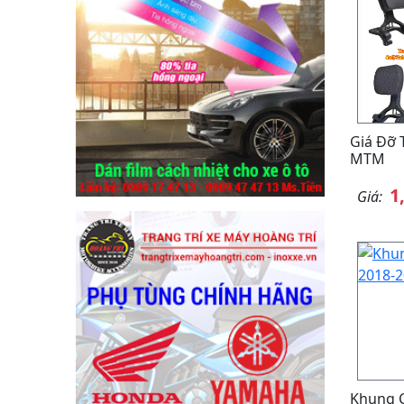
Giá Đỡ 
MTM
1
Giá:
Khung 