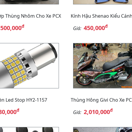
ợp Thùng Nhôm Cho Xe PCX
Kính Hậu Shenao Kiểu Cánh
đ
đ
,500,000
450,000
Giá:
n Led Stop HY2-1157
Thùng Hông Givi Cho Xe PC
đ
đ
80,000
2,010,000
Giá: