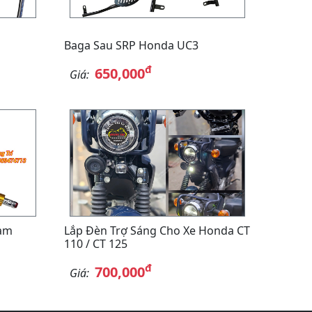
Baga Sau SRP Honda UC3
đ
650,000
Giá:
am
Lắp Đèn Trợ Sáng Cho Xe Honda CT
110 / CT 125
đ
700,000
Giá: