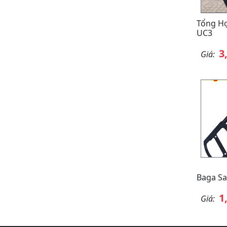
Tổng H
UC3
3
Giá:
Baga S
1
Giá: