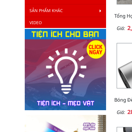
SẢN PHẨM KHÁC
Tổng H
VIDEO
2
Giá:
Bóng Đè
2
Giá: