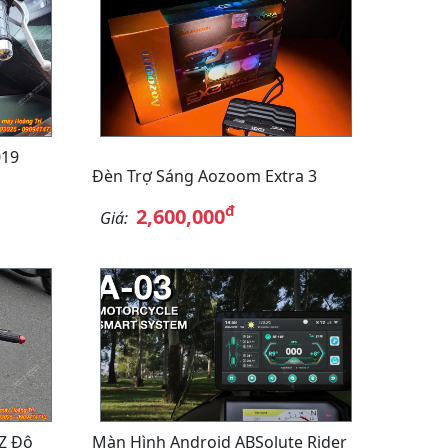
019
Đèn Trợ Sáng Aozoom Extra 3
đ
2,600,000
Giá:
Z Độ
Màn Hình Android ABSolute Rider