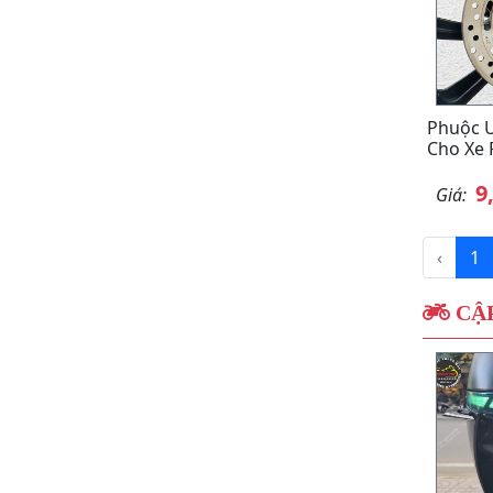
Phuộc 
Cho Xe 
9
Giá:
‹
1
CẬP