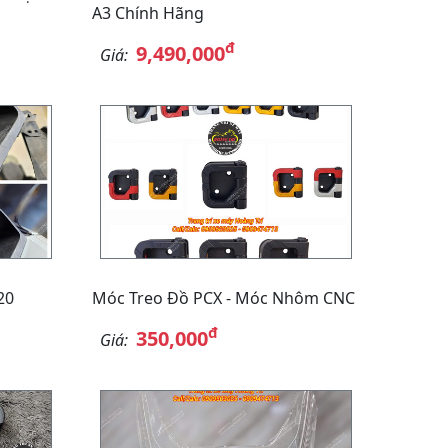
A3 Chính Hãng
đ
9,490,000
Giá:
20
Móc Treo Đồ PCX - Móc Nhôm CNC
đ
350,000
Giá: