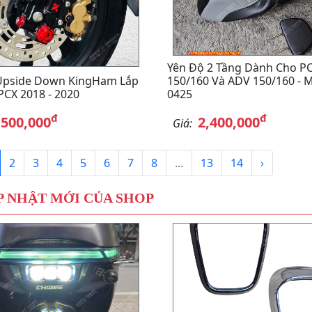
Yên Độ 2 Tầng Dành Cho P
Upside Down KingHam Lắp
150/160 Và ADV 150/160 - 
PCX 2018 - 2020
0425
đ
đ
,500,000
2,400,000
Giá:
2
3
4
5
6
7
8
...
13
14
›
 NHẬT MỚI CỦA SHOP