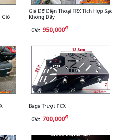
Giá Đỡ Điện Thoại FRX Tích Hợp Sạc
 Gió
Không Dây
đ
950,000
Giá:
X
Baga Trượt PCX
đ
700,000
Giá: