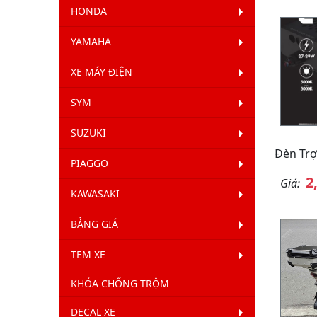
HONDA
YAMAHA
XE MÁY ĐIỆN
SYM
SUZUKI
Đèn Trợ
PIAGGO
2
Giá:
KAWASAKI
BẢNG GIÁ
TEM XE
KHÓA CHỐNG TRỘM
DECAL XE