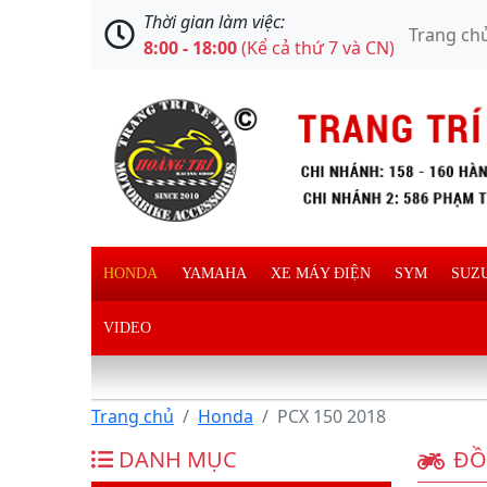
Thời gian làm việc:
Trang ch
8:00 - 18:00
(Kể cả thứ 7 và CN)
HONDA
YAMAHA
XE MÁY ĐIỆN
SYM
SUZ
VIDEO
Trang chủ
Honda
PCX 150 2018
DANH MỤC
ĐỒ