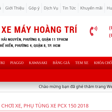
ủ
Giới Thiệu
Góp ý
Dịch Vụ
Tin Tức
Khuyến mãi
Hư
(
(
UKI
PIAGGO
KAWASAKI
BẢNG GIÁ
TEM XE
KHÓA CH
Chào mừng bạn đã ghé thăm trang Web chuyên 
 CHƠI XE, PHỤ TÙNG XE PCX 150 2018