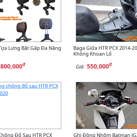
Tựa Lưng Bật Gấp Đa Năng
Baga Giữa HTR PCX 2014-2
Không Khoan Lổ
đ
đ
,800,000
550,000
Giá:
Chống Đổ Sau HTR PCX
Ghi Đông Nhôm Batman JG