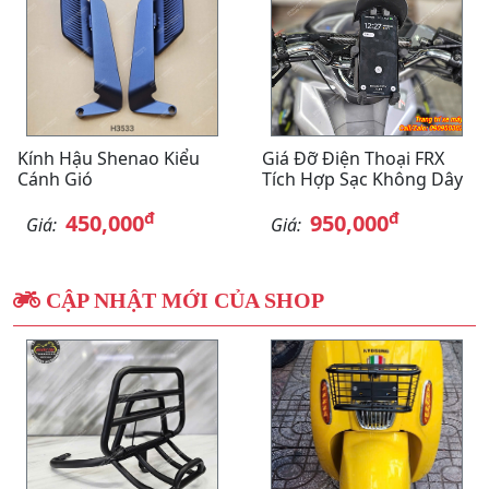
Kính Hậu Shenao Kiểu
Giá Đỡ Điện Thoại FRX
Cánh Gió
Tích Hợp Sạc Không Dây
đ
đ
450,000
950,000
Giá:
Giá:
CẬP NHẬT MỚI CỦA SHOP