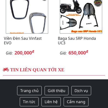
Viền Đèn Sau Vinfast
Baga Sau SRP Honda
EVO
UC3
đ
đ
200,000
650,000
Giá:
Giá:
TIN LIÊN QUAN TỚI XE
Trang chủ
Giới thiệu
Dịch vụ
Tin tức
Liên hệ
Cẩm nang