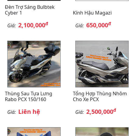
Đèn Trợ Sáng Bulbtek
Cyber 1
Kính Hậu Magazi
đ
đ
2,100,000
650,000
Giá:
Giá:
Thùng Sau Tựa Lưng
Tổng Hợp Thùng Nhôm
Rabo PCX 150/160
Cho Xe PCX
đ
Liên hệ
2,500,000
Giá:
Giá: