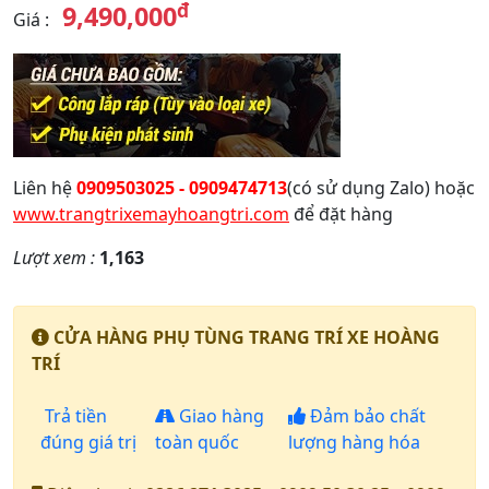
đ
9,490,000
Giá
:
Liên hệ
0909503025 - 0909474713
(có sử dụng Zalo) hoặc
www.trangtrixemayhoangtri.com
để đặt hàng
Lượt xem :
1,163
CỬA HÀNG PHỤ TÙNG TRANG TRÍ XE HOÀNG
TRÍ
Trả tiền
Giao hàng
Đảm bảo chất
đúng giá trị
toàn quốc
lượng hàng hóa