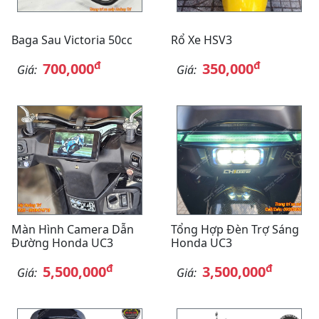
Baga Sau Victoria 50cc
Rổ Xe HSV3
đ
đ
700,000
350,000
Giá:
Giá:
Màn Hình Camera Dẫn
Tổng Hợp Đèn Trợ Sáng
Đường Honda UC3
Honda UC3
đ
đ
5,500,000
3,500,000
Giá:
Giá: