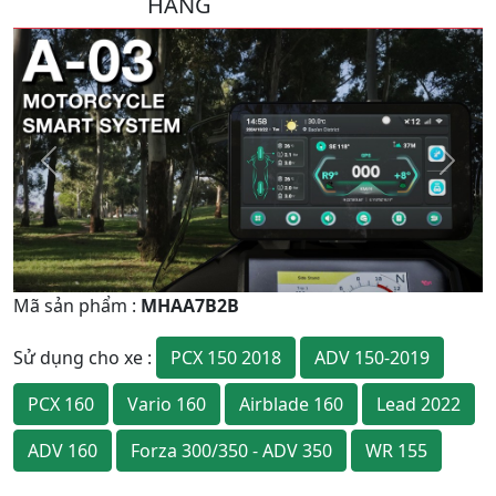
HÃNG
Quay
Tiếp
Lại
theo
Mã sản phẩm
:
MHAA7B2B
PCX 150 2018
ADV 150-2019
Sử dụng cho xe
:
PCX 160
Vario 160
Airblade 160
Lead 2022
ADV 160
Forza 300/350 - ADV 350
WR 155