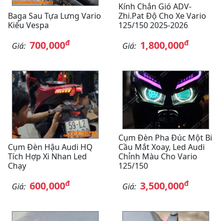
Kính Chắn Gió ADV-
Baga Sau Tựa Lưng Vario
Zhi.Pat Độ Cho Xe Vario
Kiểu Vespa
125/150 2025-2026
đ
đ
700,000
1,800,000
Giá:
Giá:
Cụm Đèn Pha Đúc Một Bi
Cụm Đèn Hậu Audi HQ
Cầu Mắt Xoay, Led Audi
Tích Hợp Xi Nhan Led
Chỉnh Màu Cho Vario
Chạy
125/150
đ
đ
600,000
3,500,000
Giá:
Giá: