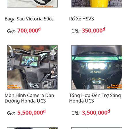
Baga Sau Victoria 50cc
Rổ Xe HSV3
đ
đ
700,000
350,000
Giá:
Giá:
Màn Hình Camera Dẫn
Tổng Hợp Đèn Trợ Sáng
Đường Honda UC3
Honda UC3
đ
đ
5,500,000
3,500,000
Giá:
Giá: