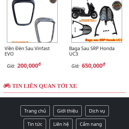
Viền Đèn Sau Vinfast
Baga Sau SRP Honda
EVO
UC3
đ
đ
200,000
650,000
Giá:
Giá:
TIN LIÊN QUAN TỚI XE
Trang chủ
Giới thiệu
Dịch vụ
Tin tức
Liên hệ
Cẩm nang