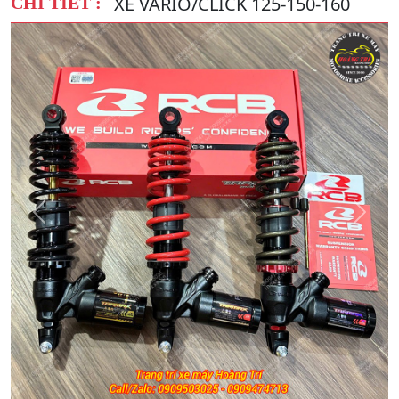
XE VARIO/CLICK 125-150-160
CHI TIẾT :
Quay
Tiếp
Lại
theo