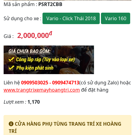
Mã sản phẩm
:
PSRT2CBB
Vario - Click Thái 2018
Vario 160
Sử dụng cho xe
:
đ
2,000,000
Giá
:
Liên hệ
0909503025 - 0909474713
(có sử dụng Zalo) hoặc
www.trangtrixemayhoangtri.com
để đặt hàng
Lượt xem :
1,170
CỬA HÀNG PHỤ TÙNG TRANG TRÍ XE HOÀNG
TRÍ