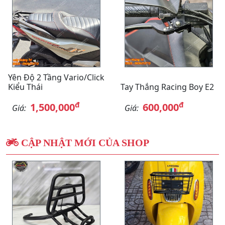
Yên Độ 2 Tầng Vario/Click
Kiểu Thái
Tay Thắng Racing Boy E2
đ
đ
1,500,000
600,000
Giá:
Giá:
CẬP NHẬT MỚI CỦA SHOP