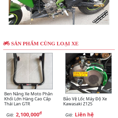
SẢN PHẨM CÙNG LOẠI XE
Ben Nâng Xe Moto Phân
Khối Lớn Hàng Cao Cấp
Bảo Vệ Lốc Máy Độ Xe
Thái Lan GTR
Kawasaki Z125
đ
2,100,000
Liên hệ
Giá:
Giá: