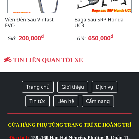
Viền Đèn Sau Vinfast
Baga Sau SRP Honda
EVO
UC3
đ
đ
200,000
650,000
Giá:
Giá:
TIN LIÊN QUAN TỚI XE
Trang chủ
Giới thiệu
Dịch vụ
Tin tức
Liên hệ
Cẩm nang
CỬA HÀNG PHỤ TÙNG TRANG TRÍ XE HOÀNG TRÍ
Địa chỉ 1:
158 -160 Hàn Hải Nguyên, Phường 8, Quận 11,