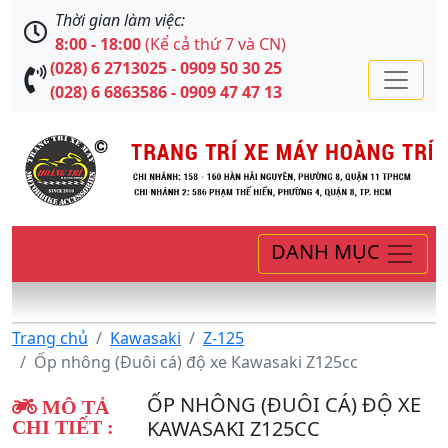
Thời gian làm việc:
8:00 - 18:00
(Kể cả thứ 7 và CN)
(028) 6 2713025 - 0909 50 30 25
(028) 6 6863586 - 0909 47 47 13
DANH MỤC
Trang chủ
Kawasaki
Z-125
Ốp nhông (Đuôi cá) độ xe Kawasaki Z125cc
ỐP NHÔNG (ĐUÔI CÁ) ĐỘ XE
MÔ TẢ
KAWASAKI Z125CC
CHI TIẾT :