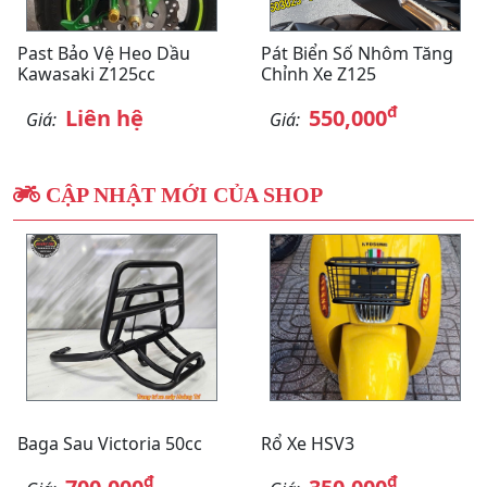
Past Bảo Vệ Heo Dầu
Pát Biển Số Nhôm Tăng
Kawasaki Z125cc
Chỉnh Xe Z125
đ
Liên hệ
550,000
Giá:
Giá:
CẬP NHẬT MỚI CỦA SHOP
Baga Sau Victoria 50cc
Rổ Xe HSV3
đ
đ