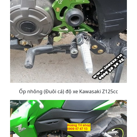
Ốp nhông (Đuôi cá) độ xe Kawasaki Z125cc