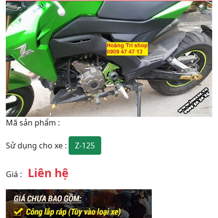
Quay
Tiếp
Lại
theo
Mã sản phẩm
:
Z-125
Sử dụng cho xe
:
Liên hệ
Giá
: