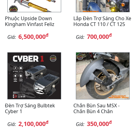
Phuộc Upside Down
Lắp Đèn Trợ Sáng Cho Xe
Kingham Vinfast Feliz
Honda CT 110 / CT 125
đ
đ
6,500,000
700,000
Giá:
Giá:
Đèn Trợ Sáng Bulbtek
Chắn Bùn Sau MSX -
Cyber 1
Chắn Bùn 4 Chân
đ
đ
2,100,000
350,000
Giá:
Giá: