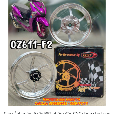
Cận cảnh mâm 6 cây BST nhôm đúc CNC dành cho Lead