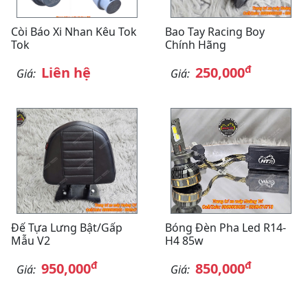
Còi Báo Xi Nhan Kêu Tok
Bao Tay Racing Boy
Tok
Chính Hãng
đ
Liên hệ
250,000
Giá:
Giá:
Đế Tựa Lưng Bật/gấp
Bóng Đèn Pha Led R14-
Mẫu V2
H4 85w
đ
đ
950,000
850,000
Giá:
Giá: