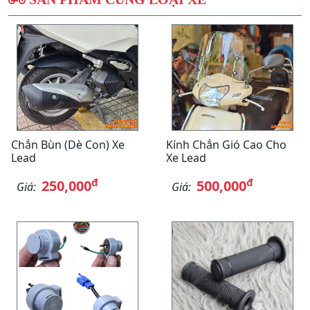
Chắn Bùn (Dè Con) Xe
Kính Chắn Gió Cao Cho
Lead
Xe Lead
đ
đ
250,000
500,000
Giá:
Giá: