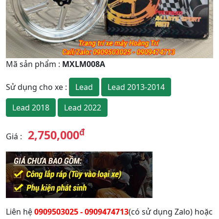
Mã sản phẩm
:
MXLM008A
Lead
Lead 2013-2014
Sử dụng cho xe
:
Lead 2018
Lead 2022
đ
2,750,000
Giá
:
Liên hệ
0909503025 - 0909474713
(có sử dụng Zalo) hoặc