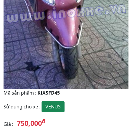
Mã sản phẩm
:
KIXSFD45
VENUS
Sử dụng cho xe
:
đ
750,000
Giá
: