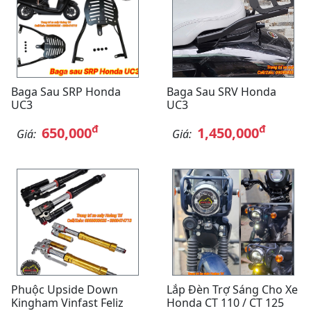
Baga Sau SRP Honda
Baga Sau SRV Honda
UC3
UC3
đ
đ
650,000
1,450,000
Giá:
Giá:
Phuộc Upside Down
Lắp Đèn Trợ Sáng Cho Xe
Kingham Vinfast Feliz
Honda CT 110 / CT 125