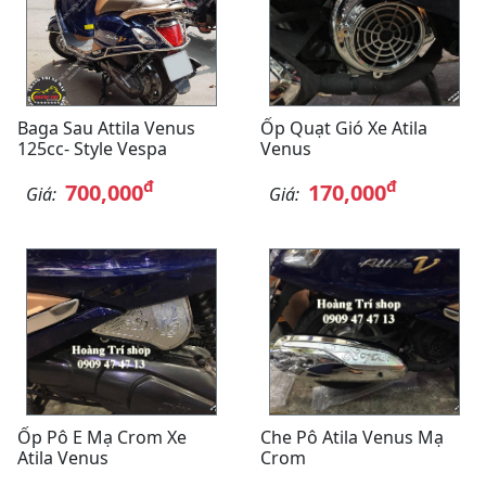
Baga Sau Attila Venus
Ốp Quạt Gió Xe Atila
125cc- Style Vespa
Venus
đ
đ
700,000
170,000
Giá:
Giá:
Ốp Pô E Mạ Crom Xe
Che Pô Atila Venus Mạ
Atila Venus
Crom