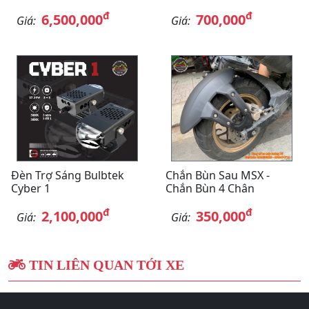
đ
đ
6,500,000
700,000
Giá:
Giá:
Đèn Trợ Sáng Bulbtek
Chắn Bùn Sau MSX -
Cyber 1
Chắn Bùn 4 Chân
đ
đ
2,100,000
350,000
Giá:
Giá:
TIN LIÊN QUAN TỚI XE