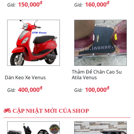
đ
đ
150,000
160,000
Giá:
Giá:
Thảm Để Chân Cao Su
Dán Keo Xe Venus
Atila Venus
đ
đ
400,000
100,000
Giá:
Giá:
CẬP NHẬT MỚI CỦA SHOP