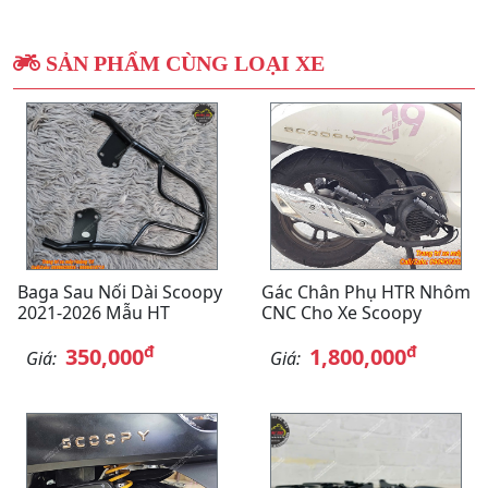
SẢN PHẨM CÙNG LOẠI XE
Baga Sau Nối Dài Scoopy
Gác Chân Phụ HTR Nhôm
2021-2026 Mẫu HT
CNC Cho Xe Scoopy
đ
đ
350,000
1,800,000
Giá:
Giá: