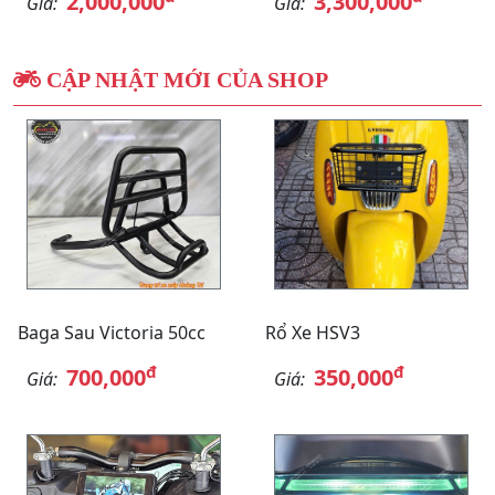
2,000,000
3,300,000
Giá:
Giá:
CẬP NHẬT MỚI CỦA SHOP
Baga Sau Victoria 50cc
Rổ Xe HSV3
đ
đ
700,000
350,000
Giá:
Giá: