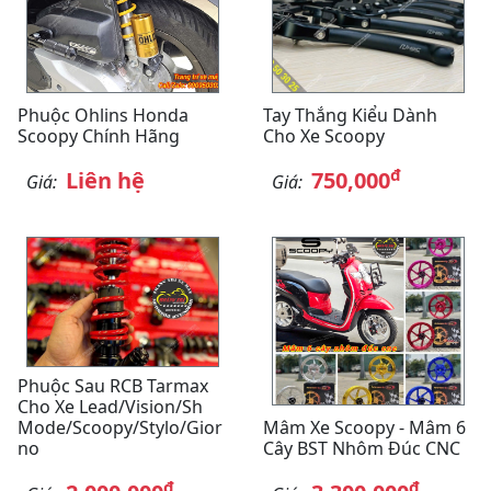
Phuộc Ohlins Honda
Tay Thắng Kiểu Dành
Scoopy Chính Hãng
Cho Xe Scoopy
đ
Liên hệ
750,000
Giá:
Giá:
Phuộc Sau RCB Tarmax
Cho Xe Lead/Vision/Sh
Mode/Scoopy/Stylo/Gior
Mâm Xe Scoopy - Mâm 6
No
Cây BST Nhôm Đúc CNC
đ
đ