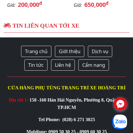
đ
đ
200,000
650,000
Giá:
Giá:
TIN LIÊN QUAN TỚI XE
Trang chủ
Giới thiệu
Dịch vụ
Tin tức
Liên hệ
Cẩm nang
CỬA HÀNG PHỤ TÙNG TRANG TRÍ XE HOÀNG TRÍ
Địa chỉ 1:
158 -160 Hàn Hải Nguyên, Phường 8, Quận 11,
.
TP.HCM
Tel Phone:
(028) 6 271 3025
Mobifone: 0909 50 30 25 - 0909 60 30 25