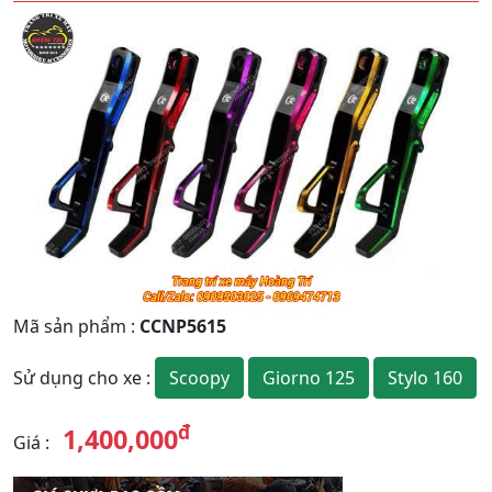
Quay
Tiếp
Lại
theo
Mã sản phẩm
:
CCNP5615
Scoopy
Giorno 125
Stylo 160
Sử dụng cho xe
:
đ
1,400,000
Giá
: