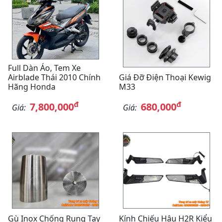
Full Dàn Áo, Tem Xe
Airblade Thái 2010 Chính
Giá Đỡ Điện Thoại Kewig
Hãng Honda
M33
đ
đ
7,800,000
680,000
Giá:
Giá:
Gù Inox Chống Rung Tay
Kính Chiếu Hậu H2R Kiểu