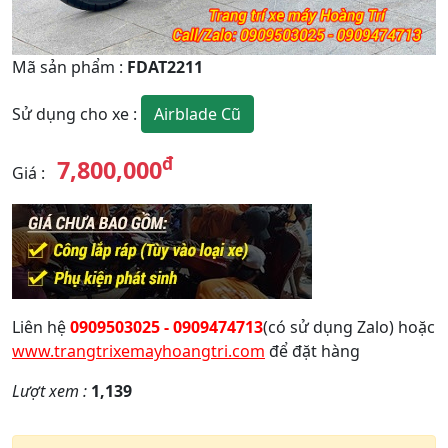
Mã sản phẩm
:
FDAT2211
Airblade Cũ
Sử dụng cho xe
:
đ
7,800,000
Giá
:
Liên hệ
0909503025 - 0909474713
(có sử dụng Zalo) hoặc
www.trangtrixemayhoangtri.com
để đặt hàng
Lượt xem :
1,139