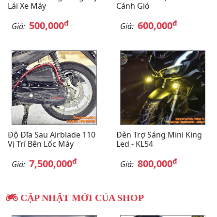
Lái Xe Máy
Cánh Gió
đ
đ
500,000
600,000
Giá:
Giá:
Độ Đĩa Sau Airblade 110
Đèn Trợ Sáng Mini King
Vị Trí Bên Lốc Máy
Led - KL54
đ
đ
7,500,000
800,000
Giá:
Giá:
CẬP NHẬT MỚI CỦA SHOP