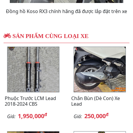
Đồng hồ Koso RX3 chính hãng đã được lắp đặt trên xe
SẢN PHẨM CÙNG LOẠI XE
Phuộc Trước LCM Lead
Chắn Bùn (Dè Con) Xe
2018-2024 CBS
Lead
đ
đ
1,950,000
250,000
Giá:
Giá: