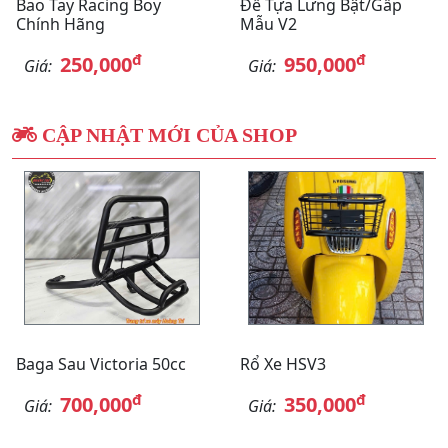
Bao Tay Racing Boy
Đế Tựa Lưng Bật/gấp
Chính Hãng
Mẫu V2
đ
đ
250,000
950,000
Giá:
Giá:
CẬP NHẬT MỚI CỦA SHOP
Baga Sau Victoria 50cc
Rổ Xe HSV3
đ
đ
700,000
350,000
Giá:
Giá: