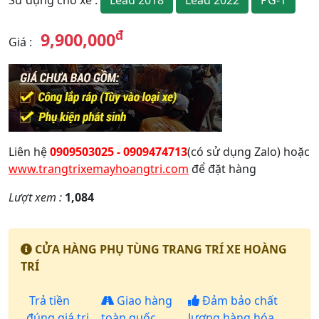
Lead 2018
Lead 2022
PG-1
Sử dụng cho xe
:
đ
9,900,000
Giá
:
Liên hệ
0909503025 - 0909474713
(có sử dụng Zalo) hoặc
www.trangtrixemayhoangtri.com
để đặt hàng
Lượt xem :
1,084
CỬA HÀNG PHỤ TÙNG TRANG TRÍ XE HOÀNG
TRÍ
Trả tiền
Giao hàng
Đảm bảo chất
đúng giá trị
toàn quốc
lượng hàng hóa