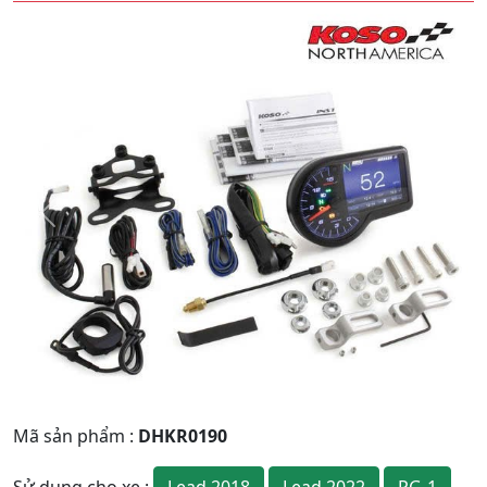
Quay
Tiếp
Lại
theo
Mã sản phẩm
:
DHKR0190