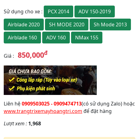
PCX 2014
ADV 150-2019
Sử dụng cho xe
:
Airblade 2020
SH MODE 2020
Sh Mode 2013
Airblade 160
ADV 160
NMax 155
đ
850,000
Giá
:
Liên hệ
0909503025 - 0909474713
(có sử dụng Zalo) hoặc
www.trangtrixemayhoangtri.com
để đặt hàng
Lượt xem :
1,968