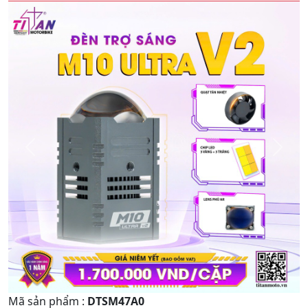
Quay
Tiếp
Lại
theo
Mã sản phẩm
:
DTSM47A0