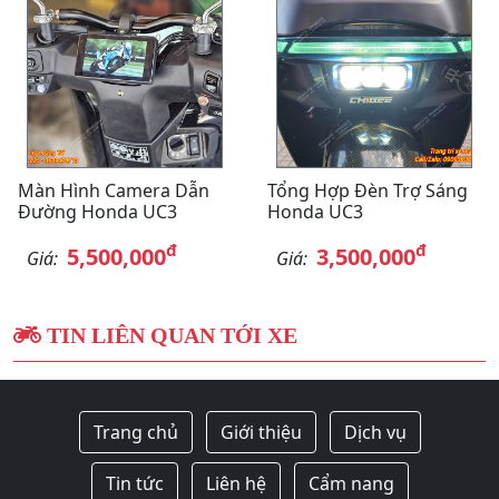
Màn Hình Camera Dẫn
Tổng Hợp Đèn Trợ Sáng
Đường Honda UC3
Honda UC3
đ
đ
5,500,000
3,500,000
Giá:
Giá:
TIN LIÊN QUAN TỚI XE
Trang chủ
Giới thiệu
Dịch vụ
Tin tức
Liên hệ
Cẩm nang