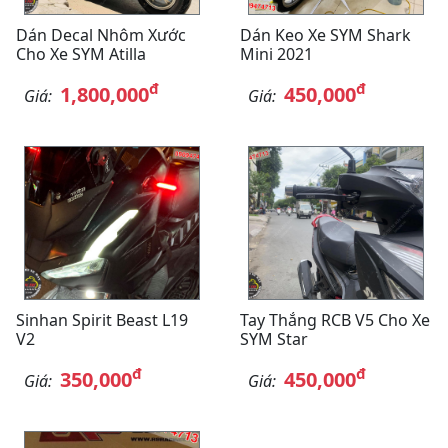
Dán Decal Nhôm Xước
Dán Keo Xe SYM Shark
Cho Xe SYM Atilla
Mini 2021
đ
đ
1,800,000
450,000
Giá:
Giá:
Sinhan Spirit Beast L19
Tay Thắng RCB V5 Cho Xe
V2
SYM Star
đ
đ
350,000
450,000
Giá:
Giá: