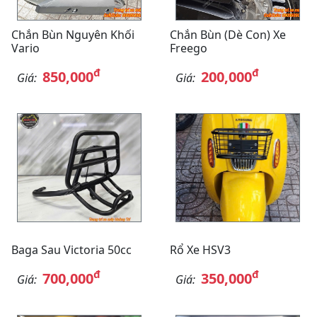
Chắn Bùn Nguyên Khối
Chắn Bùn (Dè Con) Xe
Vario
Freego
đ
đ
850,000
200,000
Giá:
Giá:
Baga Sau Victoria 50cc
Rổ Xe HSV3
đ
đ
700,000
350,000
Giá:
Giá: