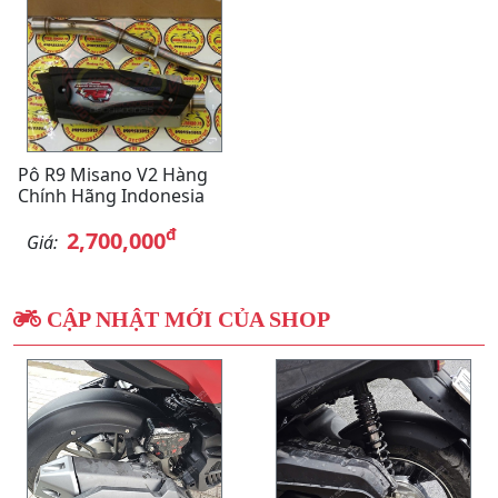
Pô R9 Misano V2 Hàng
Chính Hãng Indonesia
đ
2,700,000
Giá:
CẬP NHẬT MỚI CỦA SHOP