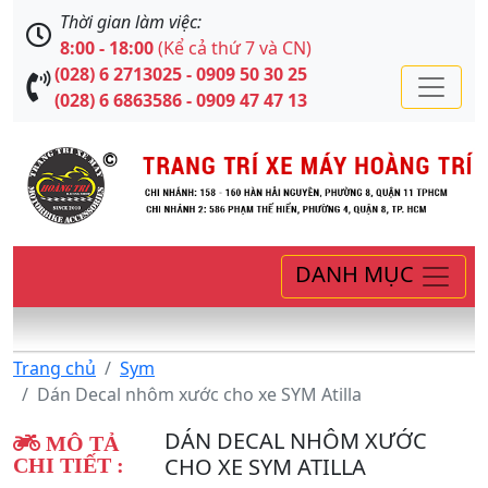
Thời gian làm việc:
8:00 - 18:00
(Kể cả thứ 7 và CN)
(028) 6 2713025 - 0909 50 30 25
(028) 6 6863586 - 0909 47 47 13
DANH MỤC
Trang chủ
Sym
Dán Decal nhôm xước cho xe SYM Atilla
DÁN DECAL NHÔM XƯỚC
MÔ TẢ
CHO XE SYM ATILLA
CHI TIẾT :