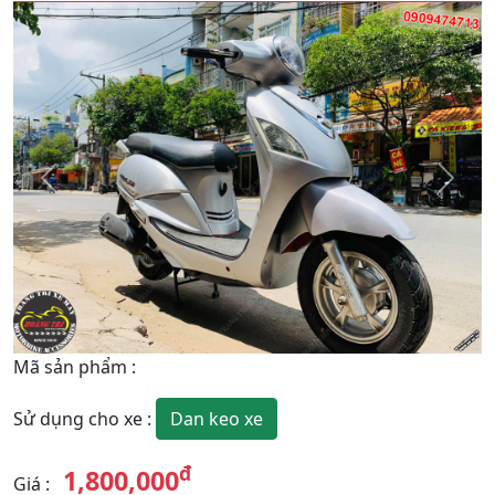
Quay
Tiếp
Lại
theo
Mã sản phẩm
:
Dan keo xe
Sử dụng cho xe
:
đ
1,800,000
Giá
: