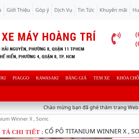
ủ
Giới Thiệu
Góp ý
Dịch Vụ
Tin Tức
Khuyến mãi
Hư
(
(
UKI
PIAGGO
KAWASAKI
BẢNG GIÁ
TEM XE
KHÓA CH
Chào mừng bạn đã ghé thăm trang Web chuyên cung
nium Winner X , Sonic
CỔ PÔ TITANIUM WINNER X , S
TẢ CHI TIẾT :