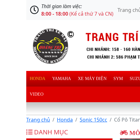
Thời gian làm việc:
Trang ch
8:00 - 18:00
(Kể cả thứ 7 và CN)
HONDA
YAMAHA
XE MÁY ĐIỆN
SYM
SUZ
VIDEO
Trang chủ
Honda
Sonic 150cc
Cổ Pô Tita
DANH MỤC
MÔ 