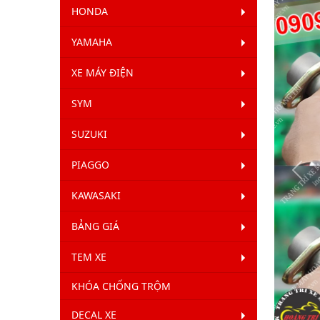
HONDA
YAMAHA
XE MÁY ĐIỆN
SYM
SUZUKI
PIAGGO
Qua
Lại
KAWASAKI
BẢNG GIÁ
TEM XE
KHÓA CHỐNG TRỘM
DECAL XE