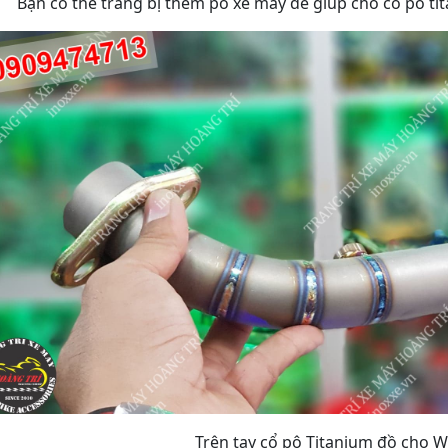
Bạn có thể trang bị thêm pô xe máy để giúp cho cố pô t
Trên tay cổ pô Titanium đồ cho Wi