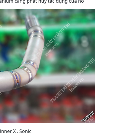
itanium càng phát huy tác dụng của nó
nner X , Sonic