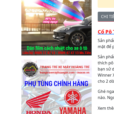
CHI T
Cổ Pô 
Sản phẩm
mặt để 
Sản phẩm
thích pô
bạn sử d
Winner X
cho 2 dò
Ghé ngay
nào. Ngo
Xem thê