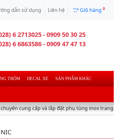
0
ớng dẫn sử dụng
Liên hệ
Giõ hàng
028) 6 2713025 - 0909 50 30 25
028) 6 6863586 - 0909 47 47 13
ỐNG TRỘM
DECAL XE
SẢN PHẨM KHÁC
 cấp và lắp đặt phụ tùng inox trang trí làm đẹp xe máy ,xe
ONIC