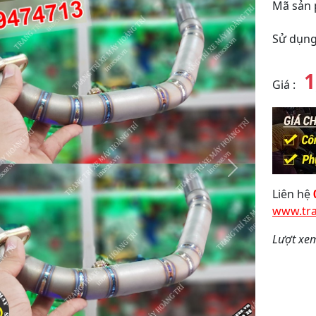
Mã sản
Sử dụng
1
Giá
:
y
Tiếp
theo
Liên hệ
www.tra
Lượt xe