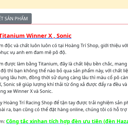
IẾT SẢN PHẨM
Titanium Winner X , Sonic
 độc và chất luôn luôn có tại Hoàng Trí Shop, giới thiệu vớ
phục vụ anh em đam mê pô độ.
 được làm bằng Titanium, đây là chất liệu bền chắc, mang
 độ thì bạn không thể nào bỏ qua sản phẩm này, với chất liệ
ụng lâu hơn, đồng thời sử dụng càng lâu thì màu cổ pô càng
, Sonic sẽ giúp lượng khí thải từ ống xả được đẩy ra đều v
ng xe Winner X và Sonic.
 Hoàng Trí Racing Shop để tận tay được trải nghiệm sản p
ài ra, bạn cũng có thể đặt hàng online, chúng tôi có hỗ tr
Công tắc xinhan tích hợp đèn ưu tiên (đèn Haz
m: