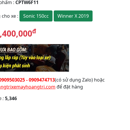
 phẩm
:
CPTW6F11
Sonic 150cc
Winner X 2019
 cho xe
:
đ
,400,000
0909503025 - 0909474713
(có sử dụng Zalo) hoặc
ngtrixemayhoangtri.com
để đặt hàng
m :
5,346