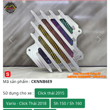
Quay
Tiếp
Lại
theo
Mã sản phẩm
:
CKNNB6E9
Click thái 2015
Sử dụng cho xe
:
Vario - Click Thái 2018
Sh 150 / Sh 160