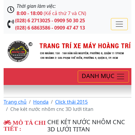
Thời gian làm việc:
8:00 - 18:00
(Kể cả thứ 7 và CN)
(028) 6 2713025 - 0909 50 30 25
(028) 6 6863586 - 0909 47 47 13
DANH MỤC
Trang chủ
Honda
Click thái 2015
Che két nước nhôm cnc 3D lưới titan
CHE KÉT NƯỚC NHÔM CNC
MÔ TẢ CHI
3D LƯỚI TITAN
TIẾT :