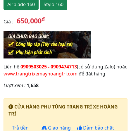
Airblade 160
Stylo 160
đ
650,000
Giá
:
Liên hệ
0909503025 - 0909474713
(có sử dụng Zalo) hoặc
www.trangtrixemayhoangtri.com
để đặt hàng
Lượt xem :
1,658
CỬA HÀNG PHỤ TÙNG TRANG TRÍ XE HOÀNG
TRÍ
Trả tiền
Giao hàng
Đảm bảo chất