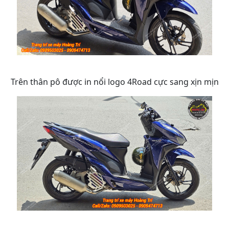
Trên thân pô được in nổi logo 4Road cực sang xịn mịn