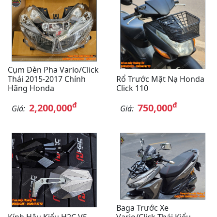
Cụm Đèn Pha Vario/Click
Thái 2015-2017 Chính
Rổ Trước Mặt Nạ Honda
Hãng Honda
Click 110
đ
đ
2,200,000
750,000
Giá:
Giá:
Baga Trước Xe
Kính Hậu Kiểu H2C V5
Vario/Click Thái Kiểu