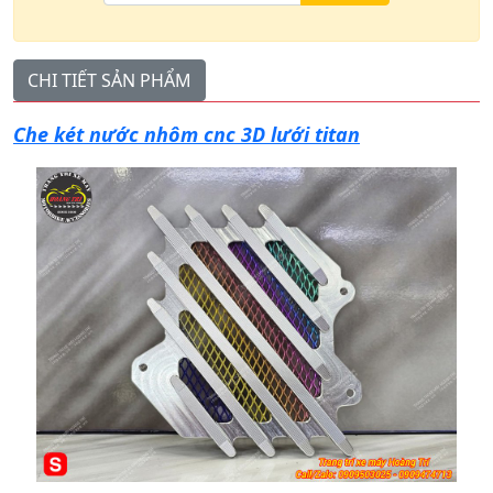
CHI TIẾT SẢN PHẨM
Che két nước nhôm cnc 3D lưới titan