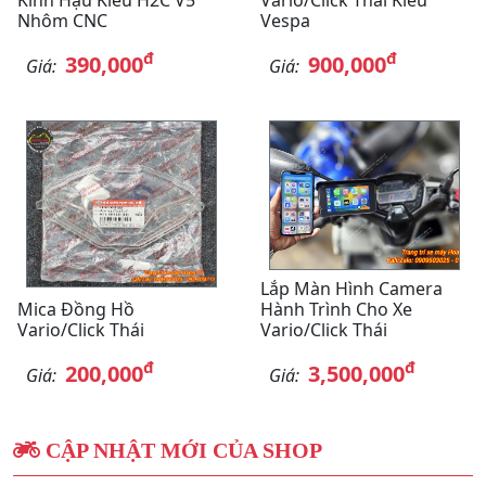
Nhôm CNC
Vespa
đ
đ
390,000
900,000
Giá:
Giá:
Lắp Màn Hình Camera
Mica Đồng Hồ
Hành Trình Cho Xe
Vario/Click Thái
Vario/Click Thái
đ
đ
200,000
3,500,000
Giá:
Giá:
CẬP NHẬT MỚI CỦA SHOP