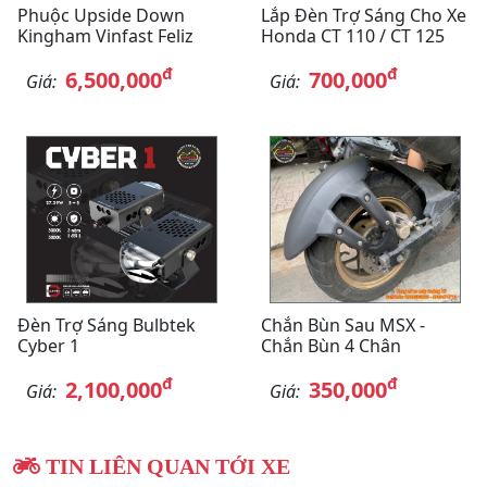
Phuộc Upside Down
Lắp Đèn Trợ Sáng Cho Xe
Kingham Vinfast Feliz
Honda CT 110 / CT 125
đ
đ
6,500,000
700,000
Giá:
Giá:
Đèn Trợ Sáng Bulbtek
Chắn Bùn Sau MSX -
Cyber 1
Chắn Bùn 4 Chân
đ
đ
2,100,000
350,000
Giá:
Giá:
TIN LIÊN QUAN TỚI XE