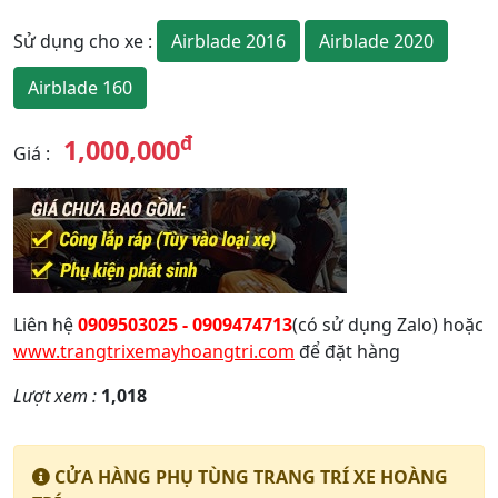
Airblade 2016
Airblade 2020
Sử dụng cho xe
:
Airblade 160
đ
1,000,000
Giá
:
Liên hệ
0909503025 - 0909474713
(có sử dụng Zalo) hoặc
www.trangtrixemayhoangtri.com
để đặt hàng
Lượt xem :
1,018
CỬA HÀNG PHỤ TÙNG TRANG TRÍ XE HOÀNG