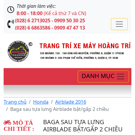
Thời gian làm việc:
8:00 - 18:00
(Kể cả thứ 7 và CN)
(028) 6 2713025 - 0909 50 30 25
(028) 6 6863586 - 0909 47 47 13
DANH MỤC
Trang chủ
Honda
Airblade 2016
Baga sau tựa lưng Airblade bật/gấp 2 chiều
BAGA SAU TỰA LƯNG
MÔ TẢ
AIRBLADE BẬT/GẤP 2 CHIỀU
CHI TIẾT :