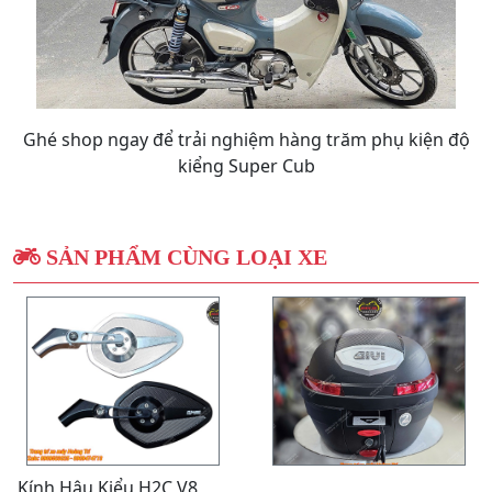
Ghé shop ngay để trải nghiệm hàng trăm phụ kiện độ
kiểng Super Cub
SẢN PHẨM CÙNG LOẠI XE
Kính Hậu Kiểu H2C V8