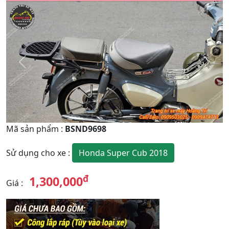
Quay
Tiếp
Lại
theo
Mã sản phẩm
:
BSND9698
Honda Super Cub 2018
Sử dụng cho xe
:
đ
1,300,000
Giá
: