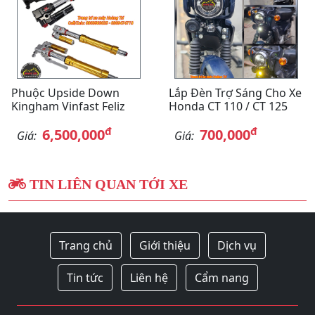
Phuộc Upside Down
Lắp Đèn Trợ Sáng Cho Xe
Kingham Vinfast Feliz
Honda CT 110 / CT 125
đ
đ
6,500,000
700,000
Giá:
Giá:
TIN LIÊN QUAN TỚI XE
Trang chủ
Giới thiệu
Dịch vụ
Tin tức
Liên hệ
Cẩm nang