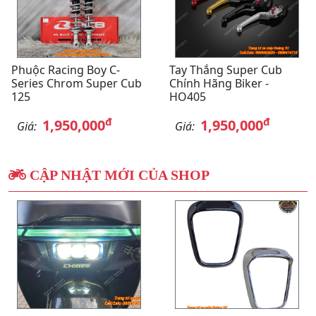
Phuộc Racing Boy C-
Tay Thắng Super Cub
Series Chrom Super Cub
Chính Hãng Biker -
125
HO405
đ
đ
1,950,000
1,950,000
Giá:
Giá:
CẬP NHẬT MỚI CỦA SHOP