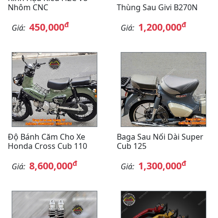
Nhôm CNC
Thùng Sau Givi B270N
đ
đ
450,000
1,200,000
Giá:
Giá:
Độ Bánh Căm Cho Xe
Baga Sau Nối Dài Super
Honda Cross Cub 110
Cub 125
đ
đ
8,600,000
1,300,000
Giá:
Giá: