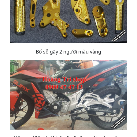
Bố sỗ gãy 2 người màu vàng