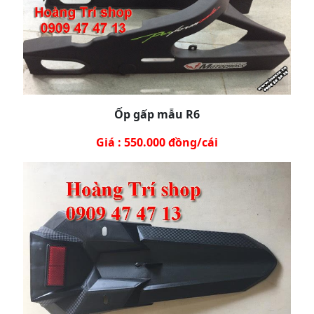
Ốp gấp mẫu R6
Giá : 550.000 đồng/cái