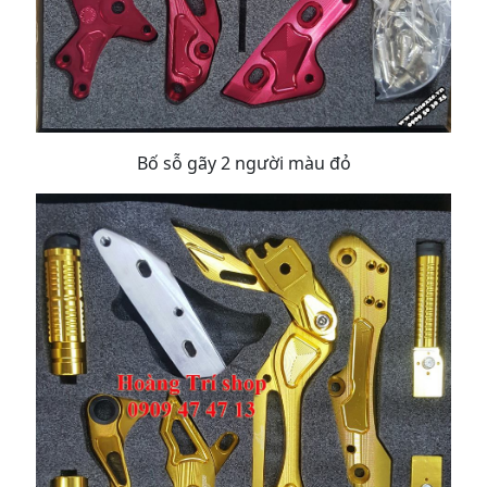
Bố sỗ gãy 2 người màu đỏ