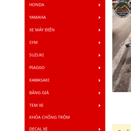
HONDA
YAMAHA
XE MÁY ĐIỆN
SYM
Qua
SUZUKI
Lại
PIAGGO
KAWASAKI
BẢNG GIÁ
TEM XE
KHÓA CHỐNG TRỘM
DECAL XE