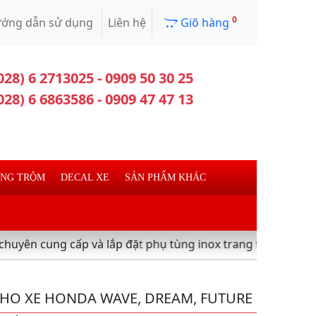
0
ớng dẫn sử dụng
Liên hệ
Giõ hàng
028) 6 2713025 - 0909 50 30 25
028) 6 6863586 - 0909 47 47 13
ỐNG TRỘM
DECAL XE
SẢN PHẨM KHÁC
ấp và lắp đặt phụ tùng inox trang trí làm đẹp xe máy ,xe t
HO XE HONDA WAVE, DREAM, FUTURE