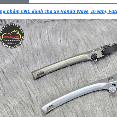
ắng nhôm CNC dành cho xe Honda Wave, Dream, Fut