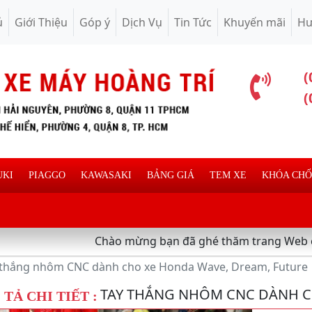
ủ
Giới Thiệu
Góp ý
Dịch Vụ
Tin Tức
Khuyến mãi
Hư
(
(
UKI
PIAGGO
KAWASAKI
BẢNG GIÁ
TEM XE
KHÓA CH
Chào mừng bạn đã ghé thăm trang Web chuyên cung c
 thắng nhôm CNC dành cho xe Honda Wave, Dream, Future
TAY THẮNG NHÔM CNC DÀNH C
TẢ CHI TIẾT :