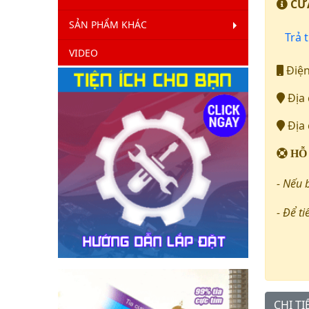
CỬA
SẢN PHẨM KHÁC
Trả t
VIDEO
Điện
Địa 
Địa 
HỖ
- Nếu 
- Để ti
CHI T