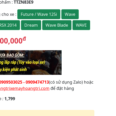
 phẩm
:
TTZN83E9
Future / Wave 125i
Wave
 cho xe
:
RSX 2014
Dream
Wave Blade
WAVE
đ
00,000
0909503025 - 0909474713
(có sử dụng Zalo) hoặc
ngtrixemayhoangtri.com
để đặt hàng
m :
1,799