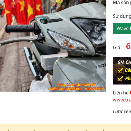
Mã sản
Sử dụng
Wave 
6
Giá
:
y
Tiếp
theo
Liên hệ
www.tra
Lượt xe