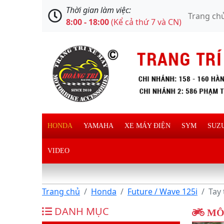
Thời gian làm việc:
Trang ch
8:00 - 18:00
(Kể cả thứ 7 và CN)
HONDA
YAMAHA
XE MÁY ĐIỆN
SYM
SUZ
VIDEO
Trang chủ
Honda
Future / Wave 125i
Tay
DANH MỤC
MÔ 