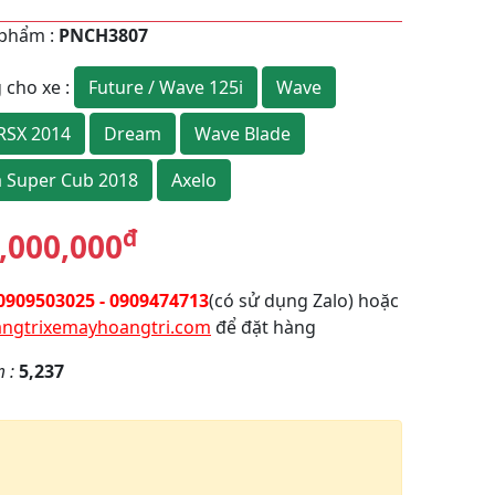
 phẩm
:
PNCH3807
Future / Wave 125i
Wave
 cho xe
:
RSX 2014
Dream
Wave Blade
 Super Cub 2018
Axelo
đ
,000,000
0909503025 - 0909474713
(có sử dụng Zalo) hoặc
ngtrixemayhoangtri.com
để đặt hàng
m :
5,237