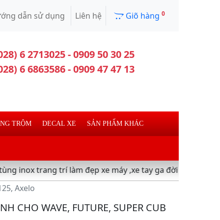
0
ớng dẫn sử dụng
Liên hệ
Giõ hàng
028) 6 2713025 - 0909 50 30 25
028) 6 6863586 - 0909 47 47 13
ỐNG TRỘM
DECAL XE
SẢN PHẨM KHÁC
ng trí làm đẹp xe máy ,xe tay ga đời mới - Dán keo xe -Bảo
25, Axelo
NH CHO WAVE, FUTURE, SUPER CUB