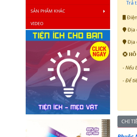
Trả t
SẢN PHẨM KHÁC
Điện
VIDEO
Địa 
Địa 
HỖ
- Nếu 
- Để ti
CHI T
Phuộc N