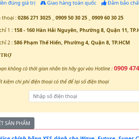
iền đúng giá trị
Giao hàng toàn quốc
Đảm bảo chất
 thoại :
0286 271 3025 _ 0909 50 30 25 _ 0909 60 30 25
chỉ 1 :
158 - 160 Hàn Hải Nguyên, Phường 8, Quận 11, TP
chỉ 2 :
586 Phạm Thế Hiển, Phường 4, Quận 8, TP.HCM
 TRỢ
0909 474
bạn không có thời gian nhắn tin hãy gọi vào Hotline :
ết kiệm chi phí điện thoại có thể để lại số điện thoại
IẾT SẢN PHẨM
ice chính hãng YSS dành cho Wave, Future, Super C