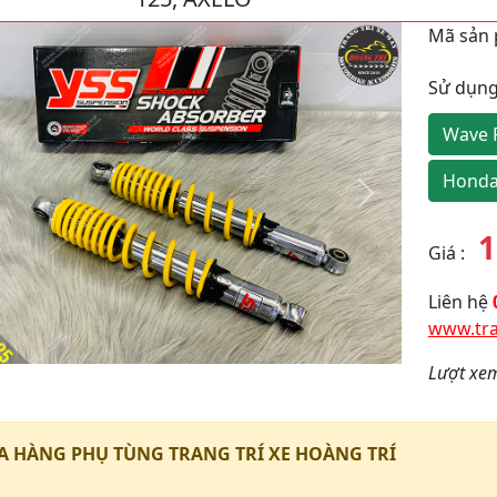
Mã sản
Sử dụng
Wave 
Honda
y
Tiếp
theo
1
Giá
:
Liên hệ
www.tra
Lượt xe
 HÀNG PHỤ TÙNG TRANG TRÍ XE HOÀNG TRÍ