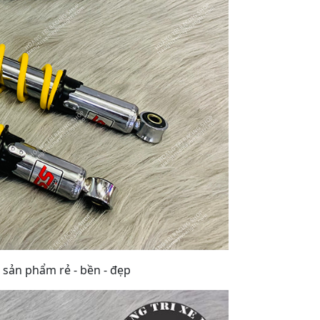
sản phẩm rẻ - bền - đẹp