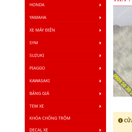
HONDA
YAMAHA
XE MÁY ĐIỆN
SYM
Qua
SUZUKI
Lại
PIAGGO
KAWASAKI
BẢNG GIÁ
TEM XE
KHÓA CHỐNG TRỘM
CỬA
DECAL XE