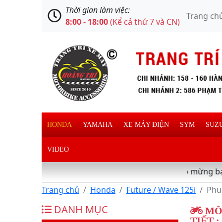
Thời gian làm việc:
Trang ch
8:00 - 18:00
(Kể cả thứ 7 và CN)
HONDA
YAMAHA
XE MÁY ĐIỆN
SYM
SUZ
VIDEO
Chào mừng bạn đã ghé th
Trang chủ
Honda
Future / Wave 125i
Phu
DANH MỤC
MÔ 
TIẾT :