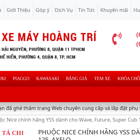
ủ
Giới Thiệu
Góp ý
Dịch Vụ
Tin Tức
Khuyến mãi
Hư
(
(
UKI
PIAGGO
KAWASAKI
BẢNG GIÁ
TEM XE
KHÓA CH
ăm trang Web chuyên cung cấp và lắp đặt phụ tùng inox tra
ộc Nice chính hãng YSS dành cho Wave, Future, Super Cub 1
PHUỘC NICE CHÍNH HÃNG YSS DÀ
TẢ CHI
125, AXELO