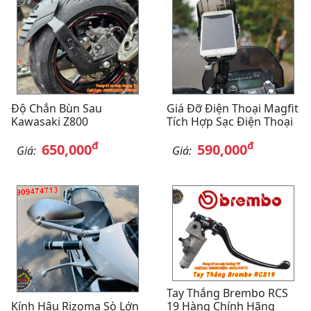
Độ Chắn Bùn Sau
Giá Đỡ Điện Thoại Magfit
Kawasaki Z800
Tích Hợp Sạc Điện Thoại
đ
đ
650,000
590,000
Giá:
Giá:
Tay Thắng Brembo RCS
Kính Hậu Rizoma Sò Lớn
19 Hàng Chính Hãng