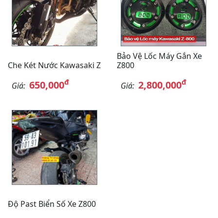
Bảo Vệ Lốc Máy Gắn Xe
Che Két Nước Kawasaki Z
Z800
đ
đ
650,000
2,800,000
Giá:
Giá:
Độ Past Biển Số Xe Z800