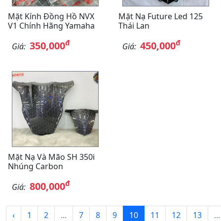
Mặt Kính Đồng Hồ NVX
Mặt Nạ Future Led 125
V1 Chính Hãng Yamaha
Thái Lan
đ
đ
350,000
450,000
Giá:
Giá:
Mặt Nạ Và Mão SH 350i
Nhúng Carbon
đ
800,000
Giá:
‹
1
2
...
7
8
9
10
11
12
13
...