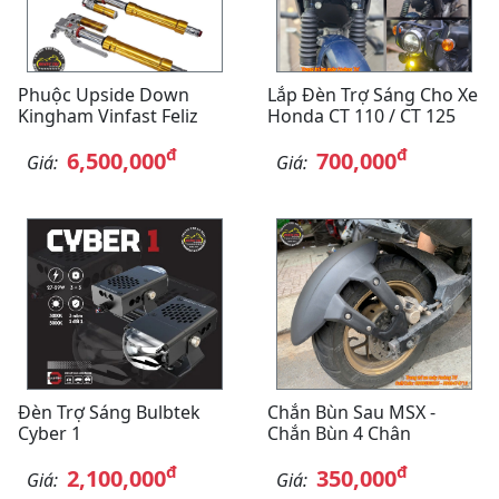
Phuộc Upside Down
Lắp Đèn Trợ Sáng Cho Xe
Kingham Vinfast Feliz
Honda CT 110 / CT 125
đ
đ
6,500,000
700,000
Giá:
Giá:
Đèn Trợ Sáng Bulbtek
Chắn Bùn Sau MSX -
Cyber 1
Chắn Bùn 4 Chân
đ
đ
2,100,000
350,000
Giá:
Giá: