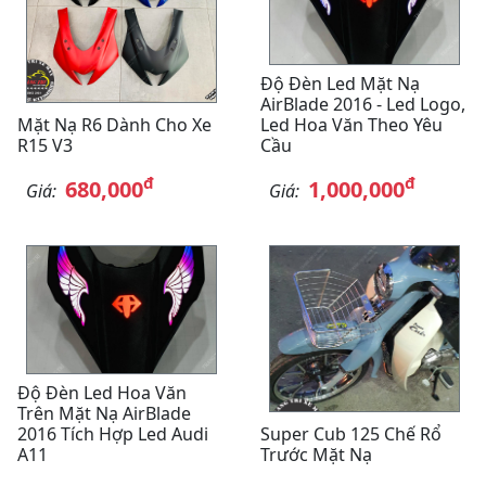
Độ Đèn Led Mặt Nạ
AirBlade 2016 - Led Logo,
Mặt Nạ R6 Dành Cho Xe
Led Hoa Văn Theo Yêu
R15 V3
Cầu
đ
đ
680,000
1,000,000
Giá:
Giá:
Độ Đèn Led Hoa Văn
Trên Mặt Nạ AirBlade
2016 Tích Hợp Led Audi
Super Cub 125 Chế Rổ
A11
Trước Mặt Nạ