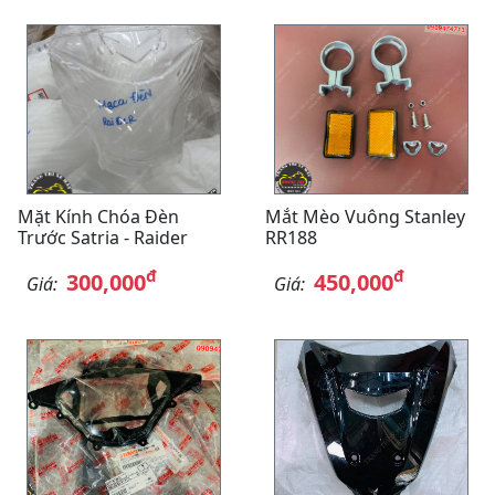
Mặt Kính Chóa Đèn
Mắt Mèo Vuông Stanley
Trước Satria - Raider
RR188
đ
đ
300,000
450,000
Giá:
Giá: