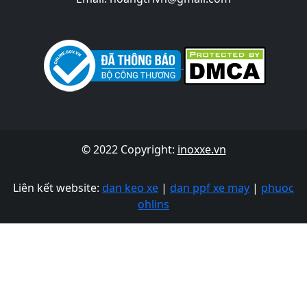
© 2022 Copyright:
inoxxe.vn
Liên kết website:
dan keo xe
|
dan ppf xe may
|
phuoc
ohlins