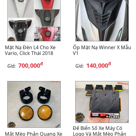
Mặt Nạ Đèn L4 Cho Xe
Ốp Mặt Nạ Winner X Mẫu
Vario, Click Thái 2018
V1
đ
đ
700,000
140,000
Giá:
Giá:
Đế Biển Số Xe Máy Có
Mắt Mèo Phản Quang Xe
Logo Và Mắt Mèo Phản