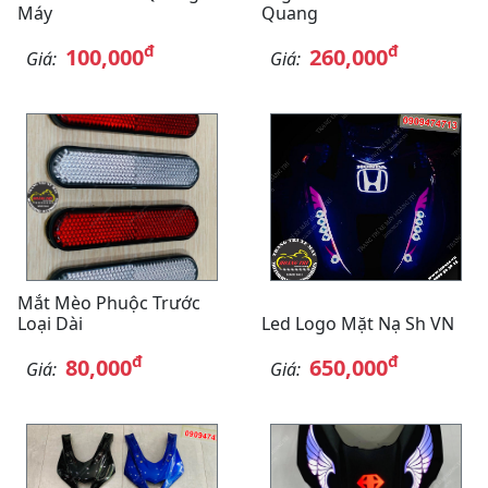
Máy
Quang
đ
đ
100,000
260,000
Giá:
Giá:
Mắt Mèo Phuộc Trước
Loại Dài
Led Logo Mặt Nạ Sh VN
đ
đ
80,000
650,000
Giá:
Giá: