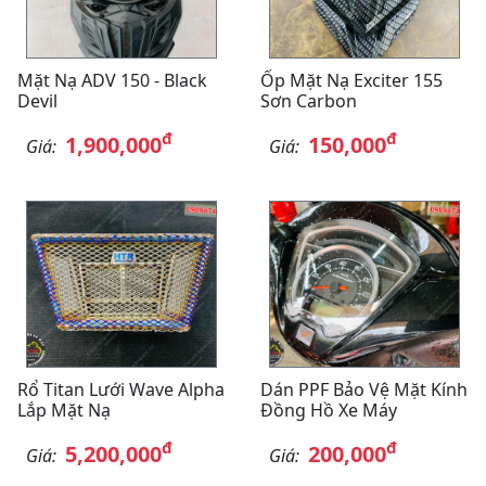
Mặt Nạ ADV 150 - Black
Ốp Mặt Nạ Exciter 155
Devil
Sơn Carbon
đ
đ
1,900,000
150,000
Giá:
Giá:
Rổ Titan Lưới Wave Alpha
Dán PPF Bảo Vệ Mặt Kính
Lắp Mặt Nạ
Đồng Hồ Xe Máy
đ
đ
5,200,000
200,000
Giá:
Giá: