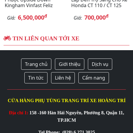
Kingham Vinfast Feliz
Honda CT 110 / CT 125
đ
đ
6,500,000
700,000
Giá:
Giá:
TIN LIÊN QUAN TỚI XE
Trang chủ
Giới thiệu
Dịch vụ
Tin tức
Liên hệ
Cẩm nang
CỬA HÀNG PHỤ TÙNG TRANG TRÍ XE HOÀNG TRÍ
Địa chỉ 1:
158 -160 Hàn Hải Nguyên, Phường 8, Quận 11,
TP.HCM
Tel Phone:
(028) 6 271 3025