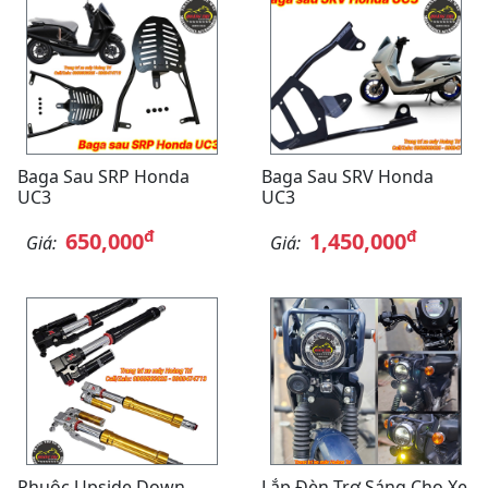
Baga Sau SRP Honda
Baga Sau SRV Honda
UC3
UC3
đ
đ
650,000
1,450,000
Giá:
Giá:
Phuộc Upside Down
Lắp Đèn Trợ Sáng Cho Xe