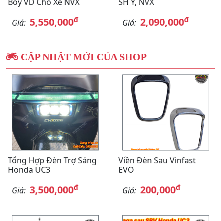
Boy VD Cho Xe NVX
SH Ý, NVX
đ
đ
5,550,000
2,090,000
Giá:
Giá:
CẬP NHẬT MỚI CỦA SHOP
Tổng Hợp Đèn Trợ Sáng
Viền Đèn Sau Vinfast
Honda UC3
EVO
đ
đ
3,500,000
200,000
Giá:
Giá: