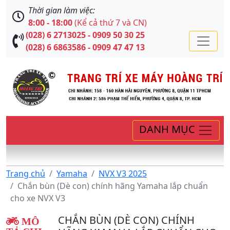
Thời gian làm việc:
8:00 - 18:00
(Kể cả thứ 7 và CN)
(028) 6 2713025 - 0909 50 30 25
(028) 6 6863586 - 0909 47 47 13
DANH MỤC
Trang chủ
Yamaha
NVX V3 2025
Chắn bùn (Dè con) chính hãng Yamaha lắp chuẩn
cho xe NVX V3
CHẮN BÙN (DÈ CON) CHÍNH
MÔ