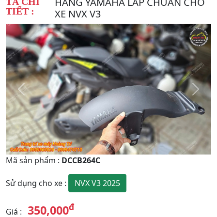
HÃNG YAMAHA LẮP CHUẨN CHO
TẢ CHI
TIẾT :
XE NVX V3
Quay
Tiếp
Lại
theo
Mã sản phẩm
:
DCCB264C
NVX V3 2025
Sử dụng cho xe
:
đ
350,000
Giá
: