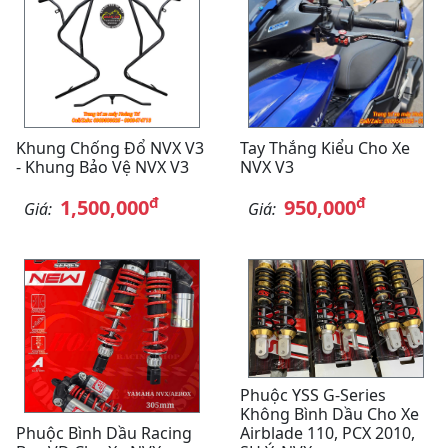
Khung Chống Đổ NVX V3
Tay Thắng Kiểu Cho Xe
- Khung Bảo Vệ NVX V3
NVX V3
đ
đ
1,500,000
950,000
Giá:
Giá:
Phuộc YSS G-Series
Không Bình Dầu Cho Xe
Phuộc Bình Dầu Racing
Airblade 110, PCX 2010,