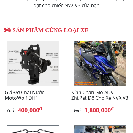
đặt cho chiếc NVX V3 của bạn
SẢN PHẨM CÙNG LOẠI XE
Giá Đỡ Chai Nước
Kính Chắn Gió ADV
MotoWolf DH1
Zhi.Pat Độ Cho Xe NVX V3
đ
đ
400,000
1,800,000
Giá:
Giá: