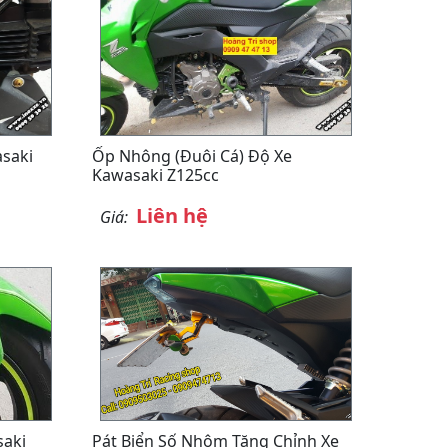
saki
Ốp Nhông (Đuôi Cá) Độ Xe
Kawasaki Z125cc
Liên hệ
Giá:
saki
Pát Biển Số Nhôm Tăng Chỉnh Xe