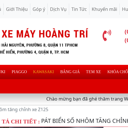
ủ
Giới Thiệu
Góp ý
Dịch Vụ
Tin Tức
Khuyến mãi
Hư
(
(
UKI
PIAGGO
KAWASAKI
BẢNG GIÁ
TEM XE
KHÓA CH
Chào mừng bạn đã ghé thăm trang Web chuyên 
hôm tăng chỉnh xe Z125
PÁT BIỂN SỐ NHÔM TĂNG CHỈNH
TẢ CHI TIẾT :