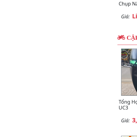
Chụp Nắ
L
Giá:
CẬP
Tổng H
UC3
3
Giá: