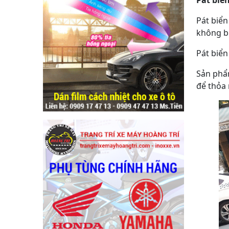
Pát biển
không bị
Pát biển
Sản phẩ
để thỏa