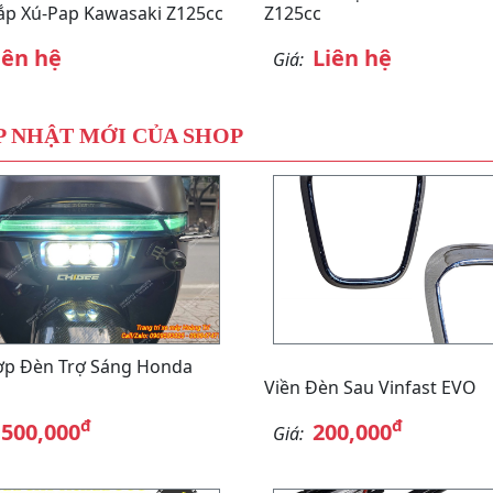
p Xú-Pap Kawasaki Z125cc
Z125cc
iên hệ
Liên hệ
Giá:
 NHẬT MỚI CỦA SHOP
ợp Đèn Trợ Sáng Honda
Viền Đèn Sau Vinfast EVO
đ
đ
,500,000
200,000
Giá: