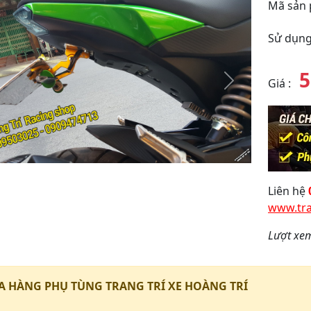
Mã sản
Sử dụng
5
Giá
:
y
Tiếp
theo
Liên hệ
www.tra
Lượt xe
 HÀNG PHỤ TÙNG TRANG TRÍ XE HOÀNG TRÍ