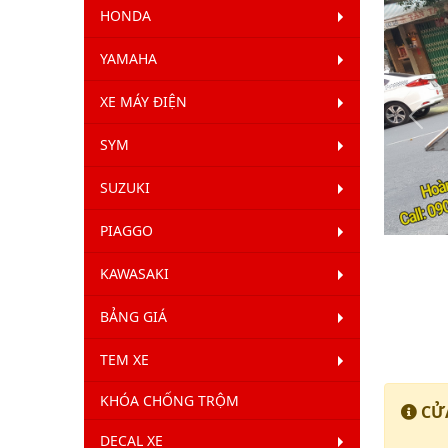
HONDA
YAMAHA
XE MÁY ĐIỆN
Qua
SYM
Lại
SUZUKI
PIAGGO
KAWASAKI
BẢNG GIÁ
TEM XE
KHÓA CHỐNG TRỘM
CỬA
DECAL XE