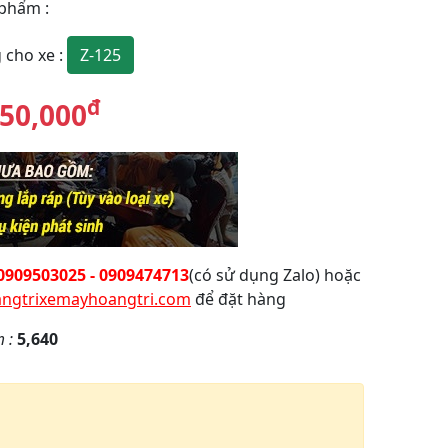
 phẩm
:
Z-125
 cho xe
:
đ
50,000
0909503025 - 0909474713
(có sử dụng Zalo) hoặc
ngtrixemayhoangtri.com
để đặt hàng
m :
5,640