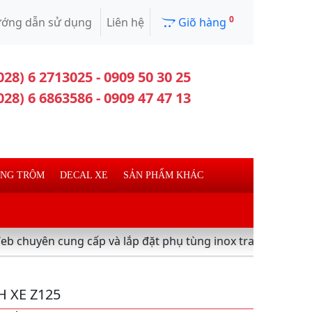
0
ớng dẫn sử dụng
Liên hệ
Giõ hàng
028) 6 2713025 - 0909 50 30 25
028) 6 6863586 - 0909 47 47 13
ỐNG TRỘM
DECAL XE
SẢN PHẨM KHÁC
cung cấp và lắp đặt phụ tùng inox trang trí làm đẹp xe máy
 XE Z125