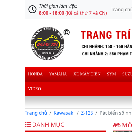
Thời gian làm việc:
Trang ch
8:00 - 18:00
(Kể cả thứ 7 và CN)
HONDA
YAMAHA
XE MÁY ĐIỆN
SYM
SUZ
VIDEO
Trang chủ
Kawasaki
Z-125
Pát biển số n
DANH MỤC
MÔ 