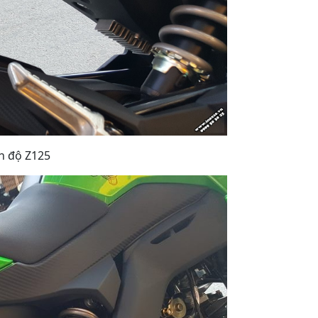
h độ Z125