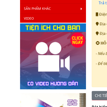
Trả t
SẢN PHẨM KHÁC
Điện
VIDEO
Địa 
Địa 
HỖ
- Nếu 
- Để ti
CHI T
Pát biể