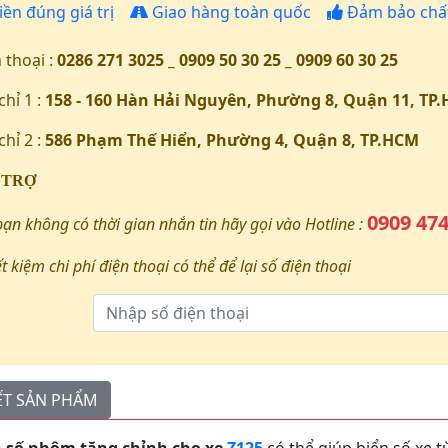
iền đúng giá trị
Giao hàng toàn quốc
Đảm bảo chất
 thoại :
0286 271 3025 _ 0909 50 30 25 _ 0909 60 30 25
chỉ 1 :
158 - 160 Hàn Hải Nguyên, Phường 8, Quận 11, TP
chỉ 2 :
586 Phạm Thế Hiển, Phường 4, Quận 8, TP.HCM
 TRỢ
0909 474
bạn không có thời gian nhắn tin hãy gọi vào Hotline :
ết kiệm chi phí điện thoại có thể để lại số điện thoại
IẾT SẢN PHẨM
n số nhôm tăng chỉnh cho xe
Z125
có thể giúp biển số xe t