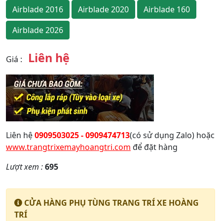
Airblade 2016
Airblade 2020
Airblade 160
Airblade 2026
Liên hệ
Giá
:
Liên hệ
0909503025 - 0909474713
(có sử dụng Zalo) hoặc
www.trangtrixemayhoangtri.com
để đặt hàng
Lượt xem :
695
CỬA HÀNG PHỤ TÙNG TRANG TRÍ XE HOÀNG
TRÍ