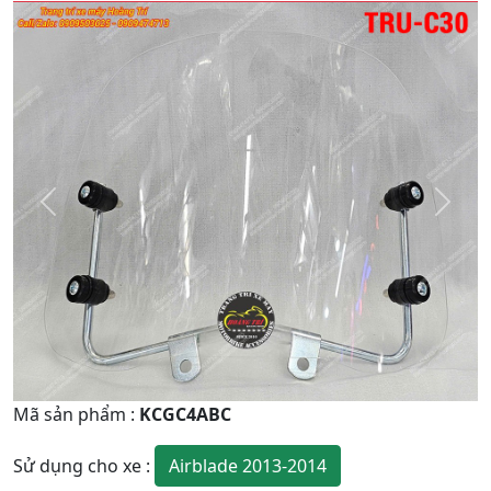
Quay
Tiếp
Lại
theo
Mã sản phẩm
:
KCGC4ABC
Airblade 2013-2014
Sử dụng cho xe
: