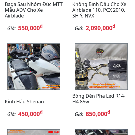
Baga Sau Nhôm Đúc MTT
Không Bình Dầu Cho Xe
Mẫu ADV Cho Xe
Airblade 110, PCX 2010,
Airblade
SH Ý, NVX
đ
đ
550,000
2,090,000
Giá:
Giá:
Bóng Đèn Pha Led R14-
Kính Hậu Shenao
H4 85w
đ
đ
450,000
850,000
Giá:
Giá: