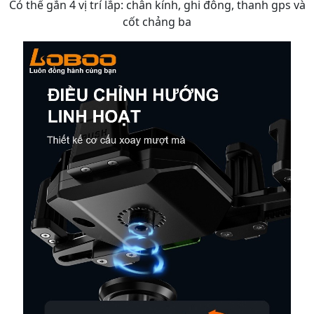
Có thể gắn 4 vị trí lắp: chân kính, ghi đông, thanh gps và
cốt chảng ba