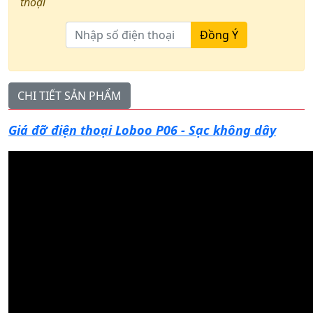
thoại
Đồng Ý
CHI TIẾT SẢN PHẨM
Giá đỡ điện thoại Loboo P06 - Sạc không dây