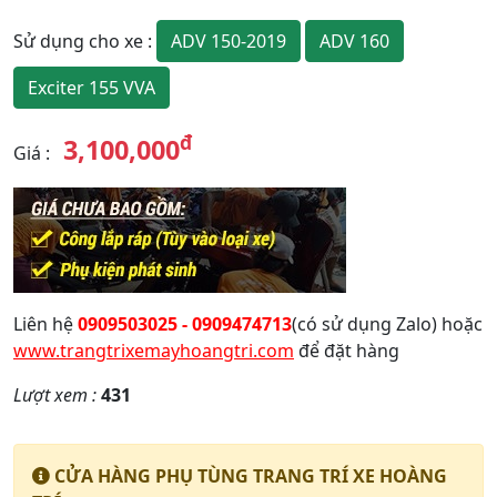
ADV 150-2019
ADV 160
Sử dụng cho xe
:
Exciter 155 VVA
đ
3,100,000
Giá
:
Liên hệ
0909503025 - 0909474713
(có sử dụng Zalo) hoặc
www.trangtrixemayhoangtri.com
để đặt hàng
Lượt xem :
431
CỬA HÀNG PHỤ TÙNG TRANG TRÍ XE HOÀNG