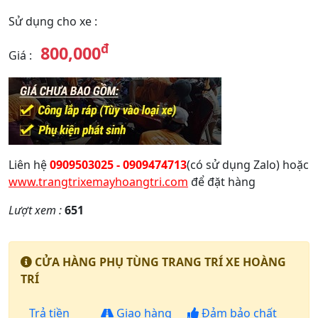
Sử dụng cho xe
:
đ
800,000
Giá
:
Liên hệ
0909503025 - 0909474713
(có sử dụng Zalo) hoặc
www.trangtrixemayhoangtri.com
để đặt hàng
Lượt xem :
651
CỬA HÀNG PHỤ TÙNG TRANG TRÍ XE HOÀNG
TRÍ
Trả tiền
Giao hàng
Đảm bảo chất