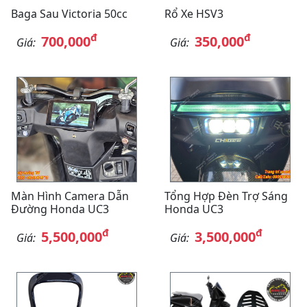
Baga Sau Victoria 50cc
Rổ Xe HSV3
đ
đ
700,000
350,000
Giá:
Giá:
Màn Hình Camera Dẫn
Tổng Hợp Đèn Trợ Sáng
Đường Honda UC3
Honda UC3
đ
đ
5,500,000
3,500,000
Giá:
Giá: