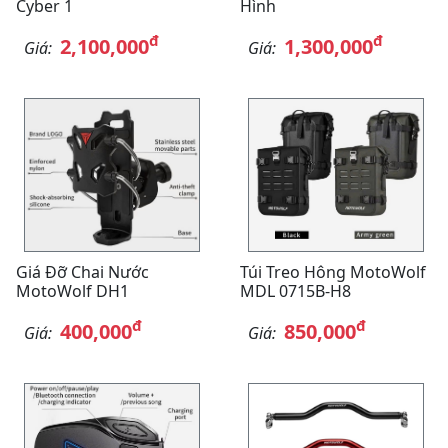
Cyber 1
Hình
đ
đ
2,100,000
1,300,000
Giá:
Giá:
Giá Đỡ Chai Nước
Túi Treo Hông MotoWolf
MotoWolf DH1
MDL 0715B-H8
đ
đ
400,000
850,000
Giá:
Giá: