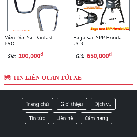
Viền Đèn Sau Vinfast
Baga Sau SRP Honda
EVO
UC3
đ
đ
200,000
650,000
Giá:
Giá:
TIN LIÊN QUAN TỚI XE
Trang chủ
Giới thiệu
Dịch vụ
Tin tức
Liên hệ
Cẩm nang