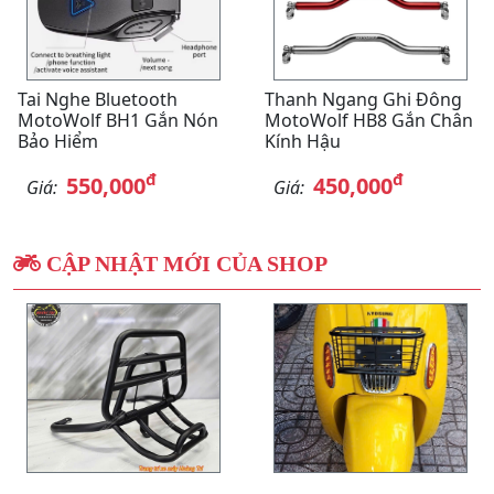
Tai Nghe Bluetooth
Thanh Ngang Ghi Đông
MotoWolf BH1 Gắn Nón
MotoWolf HB8 Gắn Chân
Bảo Hiểm
Kính Hậu
đ
đ
550,000
450,000
Giá:
Giá:
CẬP NHẬT MỚI CỦA SHOP