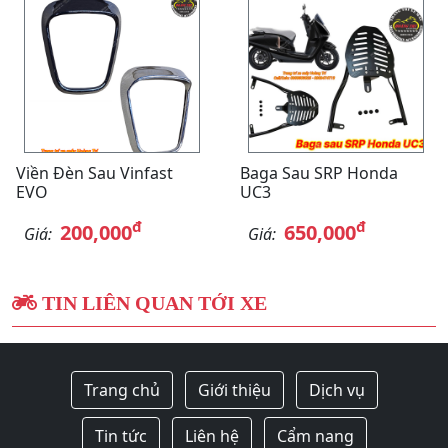
Viền Đèn Sau Vinfast
Baga Sau SRP Honda
EVO
UC3
đ
đ
200,000
650,000
Giá:
Giá:
TIN LIÊN QUAN TỚI XE
Trang chủ
Giới thiệu
Dịch vụ
Tin tức
Liên hệ
Cẩm nang