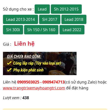
Lead
Sh 2012-2015
Sử dụng cho xe
:
Lead 2013-2014
SH 2017
Lead 2018
SH 300i
Sh 150 / Sh 160
Lead 2022
Liên hệ
Giá
:
Liên hệ
0909503025 - 0909474713
(có sử dụng Zalo) hoặc
www.trangtrixemayhoangtri.com
để đặt hàng
Lượt xem :
438