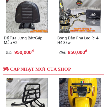
Đế Tựa Lưng Bật/gấp
Bóng Đèn Pha Led R14-
Mẫu V2
H4 85w
đ
đ
950,000
850,000
Giá:
Giá:
CẬP NHẬT MỚI CỦA SHOP