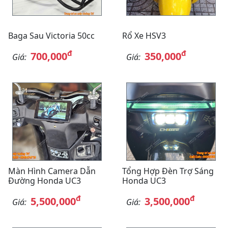
Baga Sau Victoria 50cc
Rổ Xe HSV3
đ
đ
700,000
350,000
Giá:
Giá:
Màn Hình Camera Dẫn
Tổng Hợp Đèn Trợ Sáng
Đường Honda UC3
Honda UC3
đ
đ
5,500,000
3,500,000
Giá:
Giá: