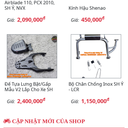
Airblade 110, PCX 2010,
SH Ý, NVX
Kính Hậu Shenao
đ
đ
2,090,000
450,000
Giá:
Giá:
Đế Tựa Lưng Bật/gấp
Bộ Chân Chống Inox SH Ý
Mẫu V2 Lắp Cho Xe SH
- LCR
đ
đ
2,400,000
1,150,000
Giá:
Giá:
CẬP NHẬT MỚI CỦA SHOP