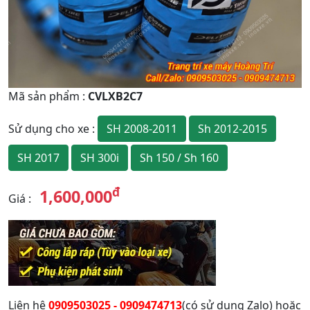
Mã sản phẩm
:
CVLXB2C7
SH 2008-2011
Sh 2012-2015
Sử dụng cho xe
:
SH 2017
SH 300i
Sh 150 / Sh 160
đ
1,600,000
Giá
:
Liên hệ
0909503025 - 0909474713
(có sử dụng Zalo) hoặc