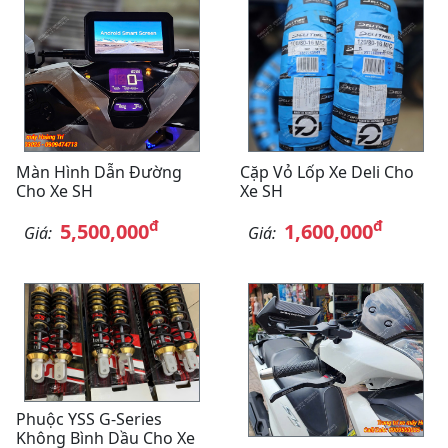
Màn Hình Dẫn Đường
Cặp Vỏ Lốp Xe Deli Cho
Cho Xe SH
Xe SH
đ
đ
5,500,000
1,600,000
Giá:
Giá:
Phuộc YSS G-Series
Không Bình Dầu Cho Xe