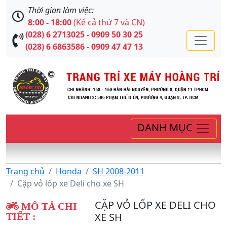
Thời gian làm việc:
8:00 - 18:00
(Kể cả thứ 7 và CN)
(028) 6 2713025 - 0909 50 30 25
(028) 6 6863586 - 0909 47 47 13
DANH MỤC
Trang chủ
Honda
SH 2008-2011
Cặp vỏ lốp xe Deli cho xe SH
CẶP VỎ LỐP XE DELI CHO
MÔ TẢ CHI
XE SH
TIẾT :