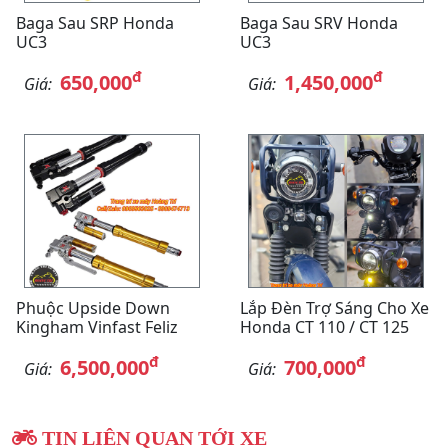
Baga Sau SRP Honda
Baga Sau SRV Honda
UC3
UC3
đ
đ
650,000
1,450,000
Giá:
Giá:
Phuộc Upside Down
Lắp Đèn Trợ Sáng Cho Xe
Kingham Vinfast Feliz
Honda CT 110 / CT 125
đ
đ
6,500,000
700,000
Giá:
Giá:
TIN LIÊN QUAN TỚI XE