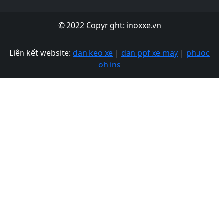
© 2022 Copyright:
inoxxe.vn
Liên kết website:
dan keo xe
|
dan ppf xe may
|
phuoc
ohlins