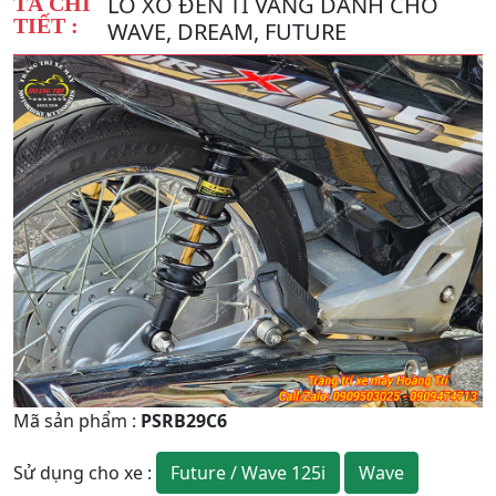
LÒ XO ĐEN TI VÀNG DÀNH CHO
TẢ CHI
TIẾT :
WAVE, DREAM, FUTURE
Quay
Tiếp
Lại
theo
Mã sản phẩm
:
PSRB29C6
Future / Wave 125i
Wave
Sử dụng cho xe
: