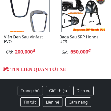
Viền Đèn Sau Vinfast
Baga Sau SRP Honda
EVO
UC3
đ
đ
200,000
650,000
Giá:
Giá:
TIN LIÊN QUAN TỚI XE
Trang chủ
Giới thiệu
Dịch vụ
Tin tức
Liên hệ
Cẩm nang