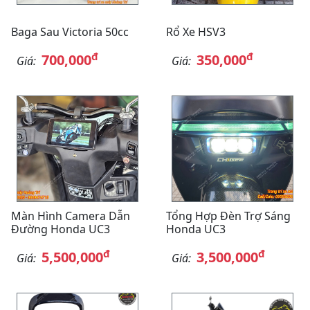
Baga Sau Victoria 50cc
Rổ Xe HSV3
đ
đ
700,000
350,000
Giá:
Giá:
Màn Hình Camera Dẫn
Tổng Hợp Đèn Trợ Sáng
Đường Honda UC3
Honda UC3
đ
đ
5,500,000
3,500,000
Giá:
Giá: