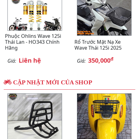
Phuộc Ohlins Wave 125i
Thái Lan - HO343 Chính
Rổ Trước Mặt Nạ Xe
Hãng
Wave Thái 125i 2025
đ
Liên hệ
350,000
Giá:
Giá:
CẬP NHẬT MỚI CỦA SHOP