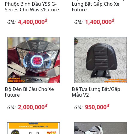
Phuộc Bình Dầu YSS G-
Lưng Bật Gấp Cho Xe
Series Cho Wave/Future
Future
đ
đ
4,400,000
1,400,000
Giá:
Giá:
Độ Đèn Bi Cầu Cho Xe
Đế Tựa Lưng Bật/gấp
Future
Mẫu V2
đ
đ
2,000,000
950,000
Giá:
Giá: