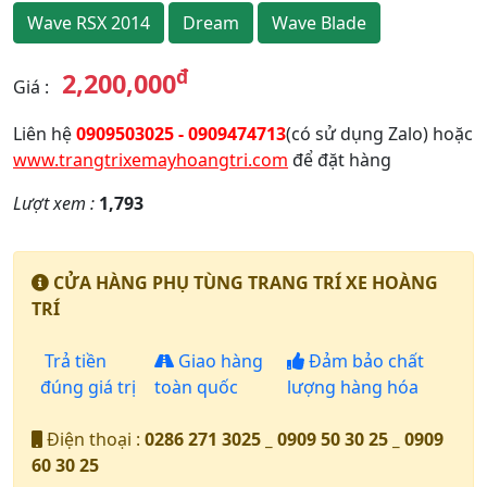
Wave RSX 2014
Dream
Wave Blade
đ
2,200,000
Giá
:
Liên hệ
0909503025 - 0909474713
(có sử dụng Zalo) hoặc
www.trangtrixemayhoangtri.com
để đặt hàng
Lượt xem :
1,793
CỬA HÀNG PHỤ TÙNG TRANG TRÍ XE HOÀNG
TRÍ
Trả tiền
Giao hàng
Đảm bảo chất
đúng giá trị
toàn quốc
lượng hàng hóa
Điện thoại :
0286 271 3025 _ 0909 50 30 25 _ 0909
60 30 25