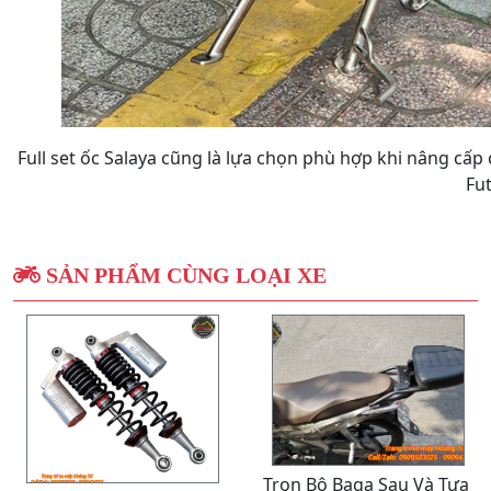
Full set ốc Salaya cũng là lựa chọn phù hợp khi nâng cấ
Fu
SẢN PHẨM CÙNG LOẠI XE
Trọn Bộ Baga Sau Và Tựa